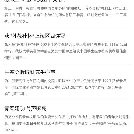
校工会主办、校青年教师联谊会承办的“躬耕教坛，音韵金秋”教职工卡拉OK比
赛11月17日举行。来自21个单位的28位教职工参赛。经过激烈角逐，一二三等
奖、优胜奖各...
获“外教社杯”上海区四连冠
第六届“外教社杯”全国高校学生跨文化能力大赛上海赛区决赛于11月11日-12日
举行。我校大学英语教学部选派的中国学生组获中国学生组别特等奖和最佳案
例奖；国际...
午茶会听取研究生心声
为加强研究生与学院之间的交流，听取学生心声，促进同学学业和生活成长发
展，国际文化交流学院11月20日举行2023-2024学年秋季学期“书记院长午茶
会”（第二期）...
青春建功 号声嘹亮
为充分发挥青年文明号的重要带头作用，打造“有活力、有形象”的青年文明号形
象，校团委于21日开展复旦大学青年文明号“青春建功，号声嘹亮”开放日活动。
2023-2...