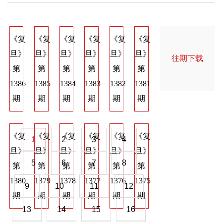
《复
《复
《复
《复
《复
《复
《复
《复
《
旦》
旦》
旦》
旦》
旦》
旦》
旦》
旦》
旦
往期下载
第
第
第
第
第
第
第
第
第
1386
1385
1384
1383
1382
1381
1374
1373
137
期
期
期
期
期
期
期
期
期
《复
《复
《复
《复
《复
《复
《复
《复
《
1
2
3
4
旦》
旦》
旦》
旦》
旦》
旦》
旦》
旦》
旦
5
6
7
8
第
第
第
第
第
第
第
第
第
1380
1379
1378
1377
1376
1375
1368
1367
136
9
10
11
12
期
期
期
期
期
期
期
期
期
13
14
15
16