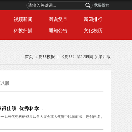
我要投稿
视频新闻
图说复旦
新闻排行
科教扫描
通知公告
文化校历
首页
复旦校报
《复旦》第1209期
第四版
第八版
佳绩 优秀科学...
学一系列优秀科研成果从各大展会或大奖赛中脱颖而出、连创佳绩，