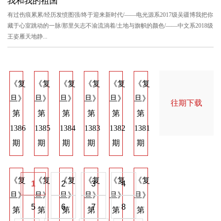
我和我的祖国
有过伤痕累累/经历发愤图强/终于迎来新时代/——电光源系2017级吴疆博我把你
藏于心室跳动的一脉/那里矢志不渝流淌着/土地与旗帜的颜色/——中文系2018级
王姿雁天地静...
《复
《复
《复
《复
《复
《复
《复
《复
《
旦》
旦》
旦》
旦》
旦》
旦》
旦》
旦》
旦
往期下载
第
第
第
第
第
第
第
第
第
1386
1385
1384
1383
1382
1381
1374
1373
137
期
期
期
期
期
期
期
期
期
《复
《复
《复
《复
《复
《复
《复
《复
《
1
2
3
4
旦》
旦》
旦》
旦》
旦》
旦》
旦》
旦》
旦
5
6
7
8
第
第
第
第
第
第
第
第
第