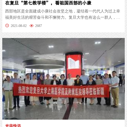
在复旦“第七教学楼”，看祖国西部的小康
西部地区是全面建成小康社会攻坚之地，凝结着一代代人为过上幸
福美好生活的艰苦奋斗和不懈努力。复旦大学也有这么一群人，他
们年复一...
2021-08-02
2687
光华快讯