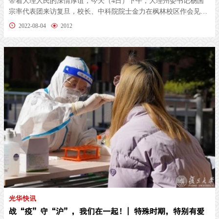
带着大理人民的深情厚谊，今天（4日）下午，大理州委书记杨国
宗率代表团来访复旦，校长、中科院院士金力在枫林校区作会见交
流。常务...
2022-08-04
2012
光华快讯
战“疫”守“沪”，我们在一起！| 特殊时期，特别有爱