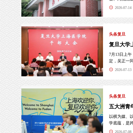
2026-07-14
头条复旦
复旦大学
7月13日
定，吴正一同志
2026-07-13
头条复旦
五大洲青
以棋为媒、
学底蕴，是跨越
2026-07-08