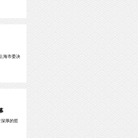
上海市委决
幕
含深厚的哲