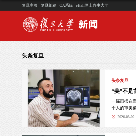
复旦主页
复旦邮箱
OA系统
eHall网上办事大厅
头条复旦
头条复旦
“美”不
一幅画摆在面
个人的审美偏.
2026-08-02