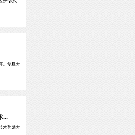
应对”论坛
开。复旦大
..
技术奖励大