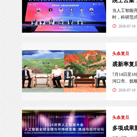
院士云集
当人工智能
时，科研范式的
2026-07-19
头条复旦
裘新率复
7月14日至
河口市、抚顺市
2026-07-19
头条复旦
多项成果重