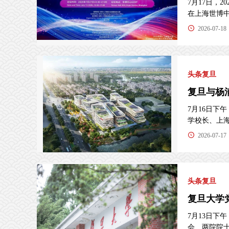
7月17日，
在上海世博中心
2026-07-18
头条复旦
复旦与杨
7月16日
学校长、上海医
2026-07-17
头条复旦
复旦大学
7月13日
会、两院院士大