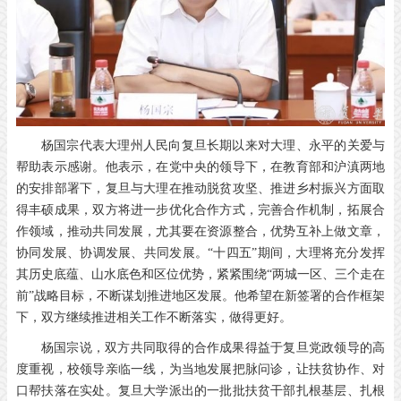
杨国宗代表大理州人民向复旦长期以来对大理、永平的关爱与
帮助表示感谢。他表示，在党中央的领导下，在教育部和沪滇两地
的安排部署下，复旦与大理在推动脱贫攻坚、推进乡村振兴方面取
得丰硕成果，双方将进一步优化合作方式，完善合作机制，拓展合
作领域，推动共同发展，尤其要在资源整合，优势互补上做文章，
协同发展、协调发展、共同发展。“十四五”期间，大理将充分发挥
其历史底蕴、山水底色和区位优势，紧紧围绕“两城一区、三个走在
前”战略目标，不断谋划推进地区发展。他希望在新签署的合作框架
下，双方继续推进相关工作不断落实，做得更好。
杨国宗说，双方共同取得的合作成果得益于复旦党政领导的高
度重视，校领导亲临一线，为当地发展把脉问诊，让扶贫协作、对
口帮扶落在实处。复旦大学派出的一批批扶贫干部扎根基层、扎根