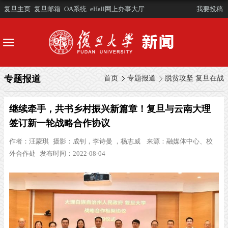
复旦主页
复旦邮箱
OA系统
eHall网上办事大厅
我要投稿
专题报道
首页
专题报道
脱贫攻坚 复旦在战
继续牵手，共书乡村振兴新篇章！复旦与云南大理
签订新一轮战略合作协议
作者：
汪蒙琪
摄影：
成钊，李诗曼 ，杨志威
来源：
融媒体中心、校
外合作处
发布时间：2022-08-04