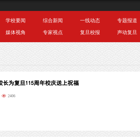
学校要闻
综合新闻
一线动态
专题报道
媒体视角
专家视点
复旦校报
声动复旦
校长为复旦115周年校庆送上祝福
2406