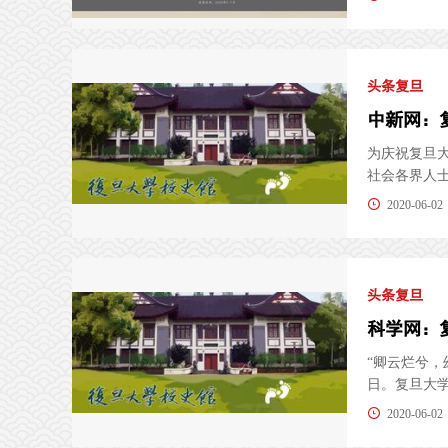
头条复旦
中新网：
为庆祝复旦大
社会各界人士
2020-06-02
头条复旦
科学网：
“卿云烂兮，
日。复旦大学校
2020-06-02