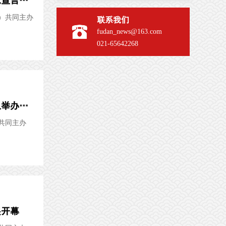
光明日报客户端：真理之甘 信仰之源——纪念陈望道首译《共产党宣言》中文全译本100周年主题展在上...
）共同主办
联系我们
fudan_news@163.com
021-65642268
中国青年报客户端：纪念陈望道首译《共产党宣言》100周年，复旦举办主题展
共同主办
展开幕