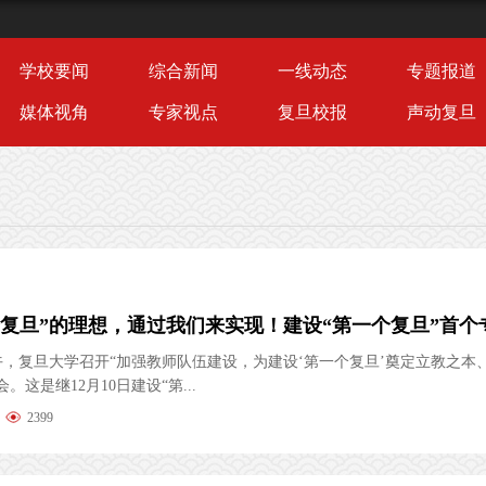
学校要闻
综合新闻
一线动态
专题报道
媒体视角
专家视点
复旦校报
声动复旦
下午，复旦大学召开“加强教师队伍建设，为建设‘第一个复旦’奠定立教之本
。这是继12月10日建设“第...
2399