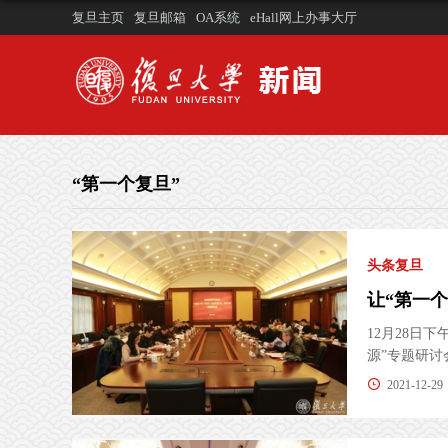
复旦主页
复旦邮箱
OA系统
eHall网上办事大厅
“第一个复旦”
头条复旦
12月28日
源”专题研讨会
2021-12-29