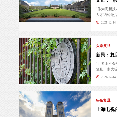
“作为高新
人才结构还是
2021-12-14
头条复旦
新民：复
“世界上不
复旦、南大等中
2021-12-14
头条复旦
上海电视