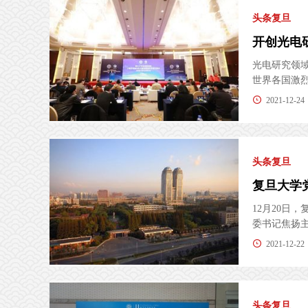
头条复旦
光电研究领
世界各国激烈
2021-12-24
头条复旦
复旦大学
12月20日
委书记焦扬主
2021-12-22
头条复旦