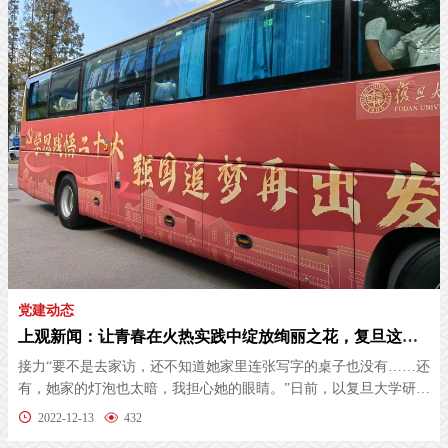
党建动态
上观新闻：让青春在火热实践中绽放绚丽之花，复旦这些大“IP”给出了不同注脚
接力“要不是去家访，还不知道她家里连张写字的桌子也没有……还
有，她家的灯泡也太暗，我担心她的眼睛。”日前，以复旦大学研究
生支...
2022-12-13
432