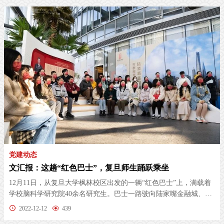
党建动态
文汇报：这趟“红色巴士”，复旦师生踊跃乘坐
12月11日，从复旦大学枫林校区出发的一辆“红色巴士”上，满载着
学校脑科学研究院40余名研究生。巴士一路驶向陆家嘴金融城、杨
浦滨江...
2022-12-12
439