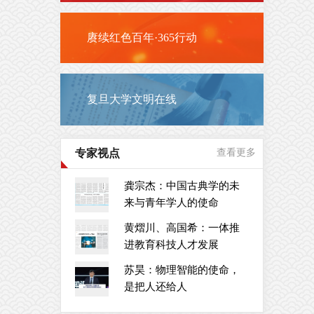
赓续红色百年·365行动
复旦大学文明在线
专家视点
查看更多
龚宗杰：中国古典学的未
来与青年学人的使命
黄熠川、高国希：一体推
进教育科技人才发展
苏昊：物理智能的使命，
是把人还给人