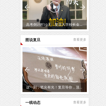
高考倒计时10天，复旦大学校长金...
图说复旦
查看更多
这一刻，笔尖有光！复旦等你，顶...
一线动态
查看更多