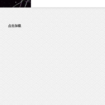
文。这项研究首次发现，肠道神经胶质细胞
（EGC）上的血清素2A受体（5-HT2AR），
激活抗肿瘤免疫的全新靶点。特异性激活外
5-HT2AR，能够开启肠道神经与免疫细胞之
的“神秘对话”，唤醒免疫系统攻击肿瘤；与免
点击加载
疫检查点抑制剂联用后，可进一步提升结直
癌的治疗效果。该发现为结直肠癌的临床治
提供了新策略。临床困境：85%的结直肠癌患
者对免疫治疗几乎“无感”结直肠癌（CRC）是
球癌症相关死亡的第三大原因。近年来，免
检查点抑制剂在肿瘤治疗方面表现突出。然
而，85%以上的CRC病人属于微卫星稳定型
（MSS）“冷肿瘤”，其肿瘤微环境中缺乏足够
的免疫细胞浸润，对PD-1等免疫检查点抑制
几乎无响应。这一困境，已成为临床治疗的