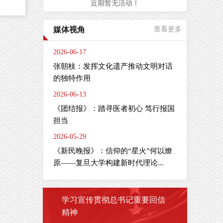
近期暂无活动！
是
媒体视角
查看更多
周
间
2026-06-17
肠
张朝枝：发挥文化遗产推动文明对话
疗
的独特作用
2026-06-13
全
疫
《团结报》：踏寻医者初心 笃行报国
担当
2026-05-29
《新民晚报》：信仰的“星火”何以燎
剂
主
原——复旦大学构建新时代理论...
学习宣传贯彻总书记重要回信
精神