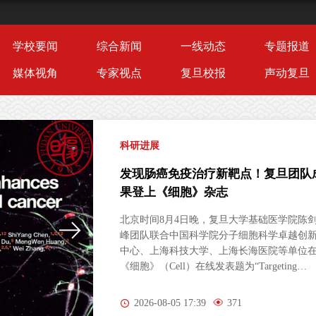
学校要闻
综合新闻
一线动态
专题报道
媒体视角
专家视点
复旦校报
声动复旦
科研进展
发现肠癌免疫治疗新靶点！复旦团队
果登上《细胞》杂志
北京时间8月4日晚，复旦大学基础医学院陈
峰团队联合中国科学院分子细胞科学卓越创
中心、上海科技大学、上海长海医院等单位
《细胞》（Cell）在线发表题为“Targeting
Peripheral 5‑HT2AR Enhances Antitumor
Immunity in Colorectal Cancer（靶向外周5-
2026-08-05 17:39
371
HT2AR增强结直肠癌抗肿瘤免疫）”的研究论