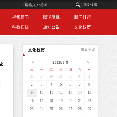
我要投稿
视频新闻
图说复旦
新闻排行
科教扫描
通知公告
文化校历
文化校历
查看更多
<
>
2026
.
8
.
9
成
日
一
二
三
四
五
六
26
27
28
29
30
31
1
剑
2
3
4
5
6
7
8
新
9
10
11
12
13
14
15
在
16
17
18
19
20
21
22
23
24
25
26
27
28
29