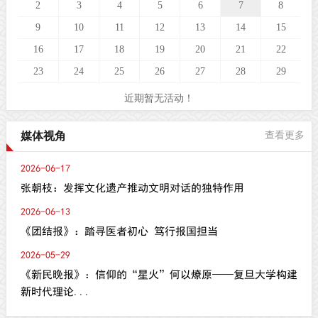
2
3
4
5
6
7
8
9
10
11
12
13
14
15
16
17
18
19
20
21
22
23
24
25
26
27
28
29
近期暂无活动！
媒体视角
查看更多
2026-06-17
张朝枝：发挥文化遗产推动文明对话的独特作用
2026-06-13
《团结报》：踏寻医者初心 笃行报国担当
2026-05-29
《新民晚报》：信仰的“星火”何以燎原——复旦大学构建
新时代理论...