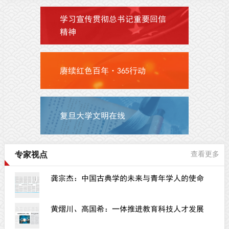
学习宣传贯彻总书记重要回信
精神
赓续红色百年·365行动
复旦大学文明在线
专家视点
查看更多
龚宗杰：中国古典学的未来与青年学人的使命
黄熠川、高国希：一体推进教育科技人才发展