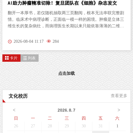
AI助力肿瘤精准切除！复旦团队在《细胞》杂志发文
翻开一本厚书，若仅随机抽取两三页翻阅，根本无法串联完整剧
情。临床术中病理诊断，正面临一模一样的困境。肿瘤是立体三
维生长的复杂病灶，而病理医生长期以来只能依靠薄薄的二维切
片研判病情。尤其对于弥散性浸润的胶质瘤，肿瘤细胞沿组织间
隙立体蔓延、分布隐匿，单一平面切片极易遗漏关键病变区域，
2026-08-04 11:17
284
直接影响肿瘤分级判定与手术边界精准界定，成为外科手术的核
心痛点。北京时间8月3日晚，复旦大学生物医学研究院施立雪团
卡片
列表
队联合物理学系季敏标团队，在国际学术期刊《细胞》（Cell）
发表研究论文“Ultrarapid deep 3D histology enables intraoperative
mapping of glioma infiltration”，推出全新超快速三维病理技术平
点击加载
台ULTRA (Ultrarapid cleared stimulated Raman with AI)。复旦大
学团队在Cell发表超快速三维病理平台ULTRA该技术依托无标记
受激拉曼散射（SRS）成像原理，创新性融合快速组织透明化技
文化校历
查看更多
术与无监督学习图像生成算法，解决了三维病理成像周期漫长的
核心技术难题，可在30分钟内，产出媲美石蜡病理
<
>
2026
.
8
.
7
日
一
二
三
四
五
六
26
27
28
29
30
31
1