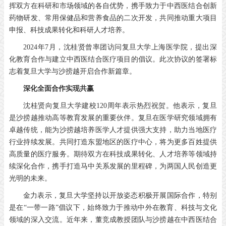
挥双方在科研和市场领域的各自优势，携手致力于中西医结合创新
药物研发、常用保健品和营养食品的二次开发，共同推动重大项目
申报、科技成果转化和科研人才培养。
2024年7月，沈桂贤曾率团访问复旦大学上海医学院，提出深
化教育合作与建立中西医结合医疗项目的倡议。此次协议的签署标
志着复旦大学与沙捞越开启合作新篇章。
深化全面合作实现共赢
沈桂贤向复旦大学建校120周年表示热烈祝贺。他表示，复旦
是沙捞越推动高等教育发展的重要伙伴。复旦在医学研究领域拥有
卓越传统，能为沙捞越培养医学人才提供强大支持，助力当地医疗
行业持续发展。共同打造东盟地区的医疗中心，将为更多百姓提供
高质量的医疗服务。期待双方在科技成果转化、人才培养等领域持
续深化合作，携手打造马中关系发展的里程碑，为两国人民创造更
光明的未来。
金力表示，复旦大学坚持以开放姿态积极开展国际合作，特别
是在“一带一路”倡议下，始终致力于推动中外在教育、科技与文化
领域的深入交流。近年来，董竞成教授团队与沙捞越在中西医结合