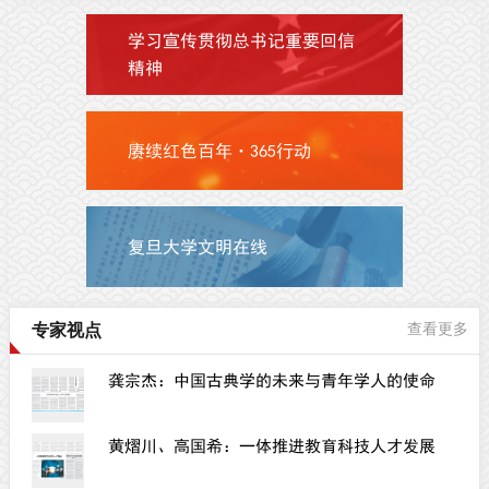
学习宣传贯彻总书记重要回信
精神
赓续红色百年·365行动
复旦大学文明在线
专家视点
查看更多
龚宗杰：中国古典学的未来与青年学人的使命
黄熠川、高国希：一体推进教育科技人才发展