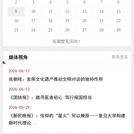
2
3
4
5
6
7
8
9
10
11
12
13
14
15
16
17
18
19
20
21
22
23
24
25
26
27
28
29
近期暂无活动！
媒体视角
查看更多
2026-06-17
张朝枝：发挥文化遗产推动文明对话的独特作用
2026-06-13
《团结报》：踏寻医者初心 笃行报国担当
2026-05-29
《新民晚报》：信仰的“星火”何以燎原——复旦大学构建
新时代理论...