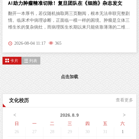
AI助力肿瘤精准切除！复旦团队在《细胞》杂志发文
翻开一本厚书，若仅随机抽取两三页翻阅，根本无法串联完整剧
情。临床术中病理诊断，正面临一模一样的困境。肿瘤是立体三
维生长的复杂病灶，而病理医生长期以来只能依靠薄薄的二维切
片研判病情。尤其对于弥散性浸润的胶质瘤，肿瘤细胞沿组织间
隙立体蔓延、分布隐匿，单一平面切片极易遗漏关键病变区域，
2026-08-04 11:17
365
直接影响肿瘤分级判定与手术边界精准界定，成为外科手术的核
心痛点。北京时间8月3日晚，复旦大学生物医学研究院施立雪团
卡片
列表
队联合物理学系季敏标团队，在国际学术期刊《细胞》（Cell）
发表研究论文“Ultrarapid deep 3D histology enables intraoperative
mapping of glioma infiltration”，推出全新超快速三维病理技术平
点击加载
台ULTRA (Ultrarapid cleared stimulated Raman with AI)。复旦大
学团队在Cell发表超快速三维病理平台ULTRA该技术依托无标记
受激拉曼散射（SRS）成像原理，创新性融合快速组织透明化技
文化校历
查看更多
术与无监督学习图像生成算法，解决了三维病理成像周期漫长的
核心技术难题，可在30分钟内，产出媲美石蜡病理
<
>
2026
.
8
.
9
日
一
二
三
四
五
六
26
27
28
29
30
31
1