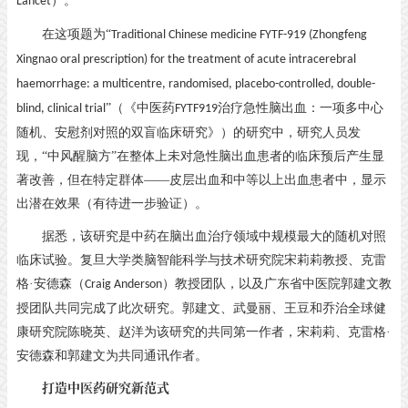
）。
Lancet
在这项题为
“
Traditional Chinese medicine FYTF-919 (Zhongfeng
Xingnao oral prescription) for the treatment of acute intracerebral
haemorrhage: a multicentre, randomised, placebo-controlled, double-
”（《中医药
治疗急性脑出血：一项多中心
blind, clinical trial
FYTF919
随机、安慰剂对照的双盲临床研究》）的研究中，研究人员发
现，“中风醒脑方”在整体上未对急性脑出血患者的临床预后产生显
著改善，但在特定群体——皮层出血和中等以上出血患者中，显示
出潜在效果（有待进一步验证）。
据悉，该研究是中药在脑出血治疗领域中规模最大的随机对照
临床试验。复旦大学类脑智能科学与技术研究院宋莉莉教授、克雷
格
·安德森（
）教授团队，以及广东省中医院郭建文教
Craig Anderson
授团队共同完成了此次研究。郭建文、武曼丽、王豆和乔治全球健
康研究院陈晓英、赵洋为该研究的共同第一作者，宋莉莉、克雷格·
安德森和郭建文为共同通讯作者。
打造中医药研究新范式