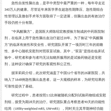
急性自发性脑出血，是卒中类型中最严重的一种，每年夺走近
万人的健康。尽管近年来医学界在超急性期降压、急性期组合
340
性管理以及微创手术等方面取得了一定进展，但脑出血的有效治疗
手段仍然十分有限。
“中风醒脑方”，是国医大师陈绍宏教授验方制成的中药医院制
剂，在临床上用于急性脑出血治疗超过
年。为了验证“中风醒脑
20
方”的临床有效性和安全性，研究团队开展了一项历时三年的前瞻
性、多中心随机安慰剂对照双盲试验。其中，“双盲”是指在临床试
验中，研究者和参与者均无法知晓所服用的是试验药物还是安慰
剂，这种设计确保了研究的客观性和公正性。
据宋莉莉介绍，此次研究涵盖了中国
个省市的
家医院，共
12
26
纳入了
例急性脑出血患者。这一大规模的样本，为研究结果的
1648
可靠性提供了基础。
研究过程中，患者按照
比例被随机分配到试验药物组或安慰
1:1
剂组，接受为期
天的治疗。研究团队重点考察患者
天的功能性
28
90
结局（
），同时关注其早期神经功能
Utility-weighted mRS, UW-mRS