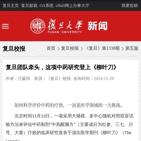
复旦主页
复旦邮箱
OA系统
eHall网上办事大厅
我要投稿
复旦校报
首页
复旦校报
《复旦》第1338期
第五版
复旦团队牵头，这项中药研究登上《柳叶刀》
作者：
汪蒙琪
来源：
《复旦》校报
发布时间：2024-11-29
如何科学评价中药的疗效，一直是医学领域的一大挑战。
北京时间
月
日，一项采用大规模、多中心随机对照双盲试
11
13
验方法来评估中药制剂“中风醒脑方”（主要成分为红参、三七、川
芎、大黄）疗效的临床研究发表于顶尖医学期刊《柳叶刀》（
The