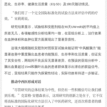
恶化、生存率、健康生活质量（
）及
天随访情况。
EQ-5D
180
“我们用了一个完全国际标准化的试验方法来评估中药的疗
效。”宋莉莉说。
研究结果显示，试验组和安慰剂组在
天
的平均值上
90
UW-mRS
所差无几，各项敏感性分析结果均一致，在亚组分析上，治疗效果
在血肿体积和血肿位置方面展现出了显著异质性。
这项大规模随机安慰剂对照双盲试验未能证明
“中风醒脑方”能
显著改善中重度脑出血患者功能预后、生存率和生活质量，但证实
了其安全性，两组间不良反应无显著差异。在预设的亚组分析中，
脑出血量超过
和脑叶出血的患者群体显示出潜在的获益信号。
15ml
不过，亚组结果只能作为探索性结论，实际功效有待进一步验证。
推动中西医形成对话
“尽管研究的总体结果为中性，但仍有一些积极信号让我们感
到乐观。”克雷格·安德森表示，这项研究的创新之处在于，它不仅
将高标准的国际化研究方法引入了中医药研究，还首次将患者的感
知纳入了康复情况评估体系。