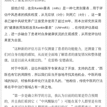
据他介绍，改良
量表（
）是一种七类别量表，用于评
Rankin
mRs
估中风患者的残疾程度，从无症状（
分）到死亡（
分）。这一量
0
6
表已被中风研究界广泛接受并使用了超过
年。而本次研究所采用
30
的“健康效用加权改良
量表”（
），在传统评估基础
Rankin
UW-mRS
上，进一步融合了患者对自身健康状况的主观感受，从而使评估结
果更为全面。
“这种新的评估方法不仅测量了患者的功能能力，还测量了他
们对自身功能的感知，从而更全面地了解患者的康复情况和整体健
康。这是以前从未做过的。”克雷格·安德森说。
对于中医药，这位外籍医学专家表达了开放、支持的态度，
“西
医也有它的局限性，所以我们应当开放地寻找其他机会。中医药领
域的知识、经验和多样化疗法是非凡的。”他相信，传统中医药疗法
将在卒中治疗领域占有一席之地。
“第一步是确立科学的方法，我认为目前的结果是符合预期
的，并且我们看到它（“中风醒脑方”）可能在某个人群里是有效
的，未来可以在特定人群里进一步进行验证。”宋莉莉表示，基于