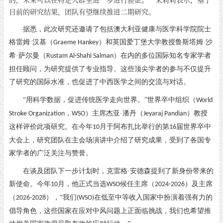
目前的研究结果，团队有望继续推进二期研究。
据悉，此次研究还邀请了包括澳大利亚健康与医学科学院院士
格雷姆
·汉基（
）和英国爱丁堡大学教授鲁斯塔姆·沙
Graeme Hankey
希·萨尔曼（
）在内的多位国际知名专家学者
Rustam Al-Shahi Salman
担任顾问，为研究提供了专业指导。这些顶尖学者的参与不仅提升
了研究的国际水准，也促进了中西医学之间的交流与对话。
“用科学数据，促进传统医学走向世界。”世界卒中组织（
World
，
）主席杰亚·潘丹（
）教授
Stroke Organization
WSO
Jeyaraj Pandian
这样评价此项研究。在今年
月于阿布扎比举行的第
届世界卒中
10
16
大会上，研究团队在主会场演讲中介绍了研究成果，受到了各国专
家学者的广泛关注与赞誉。
在谈及团队下一步计划时，克雷格
·安德森提到了新身份带来的
新使命。今年
月，他正式当选
候任主席（
）
及主席
10
WSO
2024-2026
（
），“我们
在低至中等收入国家中扮演着强有力的
2026-2028
(WSO)
倡导角色，这些国家在应对中风问题上正面临挑战，我们也希望推