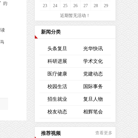
”的
23
24
25
26
27
28
29
近期暂无活动！
阅读
新闻分类
马
头条复旦
光华快讯
科研进展
学术文化
医疗健康
党建动态
校园生活
国际事务
招生就业
复旦人物
校友动态
相辉笔会
推荐视频
查看更多