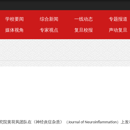
学校要闻
综合新闻
一线动态
专题报道
媒体视角
专家视点
复旦校报
声动复旦
究院黄荷凤团队在《神经炎症杂质》（
）上发
Journal of Neuroinflammation