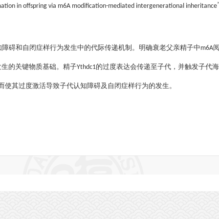
tion in offspring via m6A modification-mediated intergenerational inheritance
知障碍和自闭症样行为发生中的代际传递机制。明确衰老父亲精子中
m6A
发生的关键物质基础。精子
的过度表达会传递至子代，并触发子代海
Ythdc1
而使其过度激活导致子代认知障碍及自闭症样行为的发生。