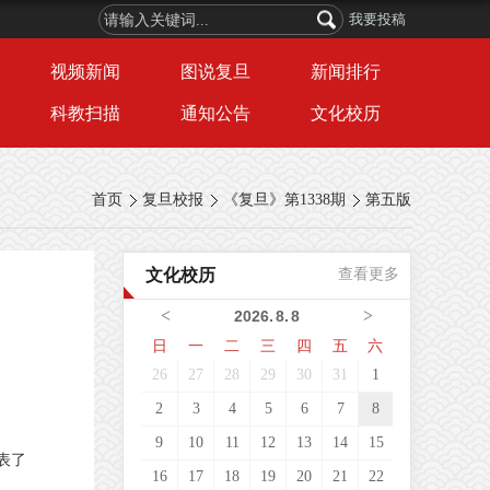
我要投稿
视频新闻
图说复旦
新闻排行
科教扫描
通知公告
文化校历
首页
复旦校报
《复旦》第1338期
第五版
文化校历
查看更多
<
>
2026
.
8
.
8
日
一
二
三
四
五
六
26
27
28
29
30
31
1
2
3
4
5
6
7
8
9
10
11
12
13
14
15
表了
16
17
18
19
20
21
22