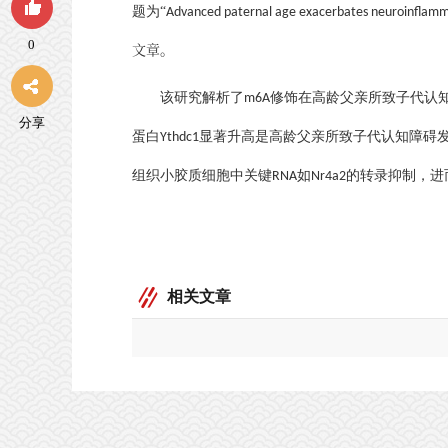
题为“
Advanced paternal
age exacerbates neuroinflamma
0
文章。
该研究解析了
修饰在高龄父亲所致子代认
m6A
分享
蛋白
显著升高是高龄父亲所致子代认知障碍
Ythdc1
组织小胶质细胞中关键
如
的转录抑制，进
RNA
Nr4a2
相关文章