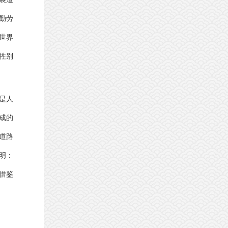
勤劳
世界
牲别
是人
成的
道路
明：
借鉴