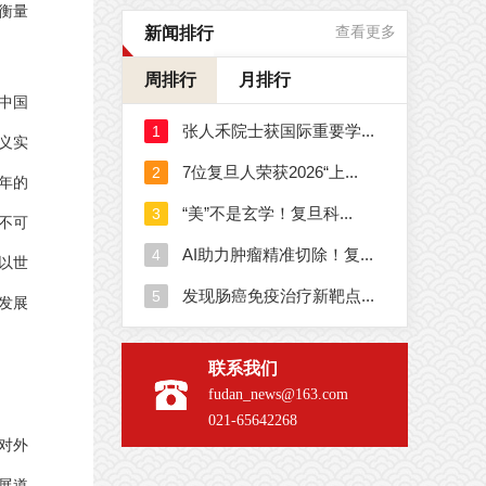
衡量
新闻排行
查看更多
周排行
月排行
中国
义实
年的
不可
以世
发展
联系我们
fudan_news@163.com
021-65642268
对外
展道