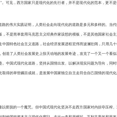
圈”。可见，西方国家只是现代化的先行者，并不是现代化的范本，更不是
国道路的伟大实践证明，人类社会走向现代化的道路是多元和多样的。当代
版，不是简单套用马克思主义经典作家设想的模板，不是其他国家社会主
走中国特色社会主义道路，社会经济发展进程宏伟而波澜壮阔，只用几十
，创造了人类社会发展史上惊天动地的发展奇迹，攻克了一个又一个看似
迹。中国式现代化道路，坚持从国情出发、以解决现实问题为导向，同时
此取得的举世瞩目成就，是发展中国家独立自主走符合自己国情的现代化
化难以摆脱的一个魔咒。但中国式现代化坚决不走西方国家对内掠夺压榨、
剥削他国的资本主义现代化窠臼，走出一条和平崛起、互利共赢的和平发