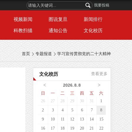
我要投稿
视频新闻
图说复旦
新闻排行
科教扫描
通知公告
文化校历
首页
专题报道
学习宣传贯彻党的二十大精神
文化校历
查看更多
<
>
2026
.
8
.
8
日
一
二
三
四
五
六
26
27
28
29
30
31
1
2
3
4
5
6
7
8
9
10
11
12
13
14
15
16
17
18
19
20
21
22