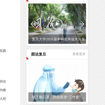
复旦大学2026届本科生毕业大片发...
实践
图说复旦
查看更多
的论
为唯
除了戴口罩，防疫新老“三件套”...
入经