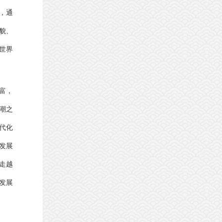
，通
貌、
世界
富，
潮之
代化
发展
走越
发展