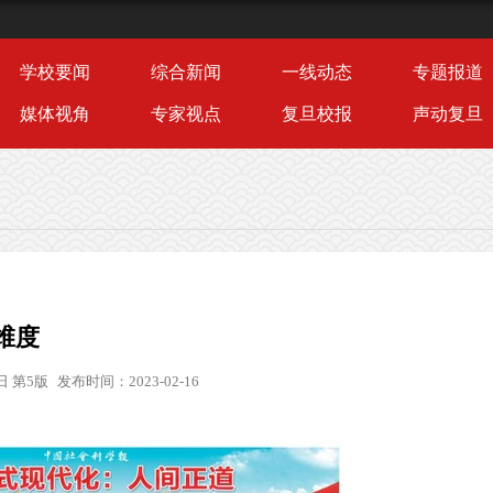
学校要闻
综合新闻
一线动态
专题报道
媒体视角
专家视点
复旦校报
声动复旦
维度
日 第5版
发布时间：2023-02-16