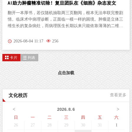
AI助力肿瘤精准切除！复旦团队在《细胞》杂志发文
翻开一本厚书，若仅随机抽取两三页翻阅，根本无法串联完整剧
情。临床术中病理诊断，正面临一模一样的困境。肿瘤是立体三
维生长的复杂病灶，而病理医生长期以来只能依靠薄薄的二维切
片研判病情。尤其对于弥散性浸润的胶质瘤，肿瘤细胞沿组织间
隙立体蔓延、分布隐匿，单一平面切片极易遗漏关键病变区域，
2026-08-04 11:17
256
直接影响肿瘤分级判定与手术边界精准界定，成为外科手术的核
心痛点。北京时间8月3日晚，复旦大学生物医学研究院施立雪团
卡片
列表
队联合物理学系季敏标团队，在国际学术期刊《细胞》（Cell）
发表研究论文“Ultrarapid deep 3D histology enables intraoperative
mapping of glioma infiltration”，推出全新超快速三维病理技术平
点击加载
台ULTRA (Ultrarapid cleared stimulated Raman with AI)。复旦大
学团队在Cell发表超快速三维病理平台ULTRA该技术依托无标记
受激拉曼散射（SRS）成像原理，创新性融合快速组织透明化技
文化校历
查看更多
术与无监督学习图像生成算法，解决了三维病理成像周期漫长的
核心技术难题，可在30分钟内，产出媲美石蜡病理
<
>
2026
.
8
.
6
日
一
二
三
四
五
六
26
27
28
29
30
31
1