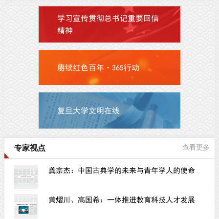
学习宣传贯彻总书记重要回信
精神
赓续红色百年·365行动
复旦大学文明在线
专家视点
查看更多
龚宗杰：中国古典学的未来与青年学人的使命
黄熠川、高国希：一体推进教育科技人才发展