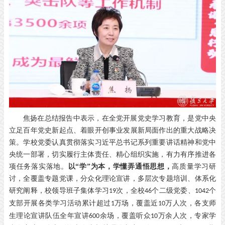
焦扬在总结报告中表示，在全党开展党史学习教育，是党中央
立足百年党史新起点、着眼开创事业发展新局面作出的重大战略决
策。学校党委认真贯彻落实习近平总书记系列重要讲话精神和党中
央统一部署，切实履行主体责任、精心组织实施，有力有序推进各
项任务落实落地。
以
“学”为本，学懂弄通悟思想，
高质量学习研
讨，全覆盖专题党课，分众化理论宣讲，多层次专题培训、体系化
研究阐释，校领导班子集体学习
次，全校
个二级党委、
个
19
46
1042
支部开展各类学习活动累计超过
万场，覆盖近
万人次，各支师
1
10
生理论宣讲队伍全年宣讲
余场，覆盖听众
万余人次，专家学
600
10