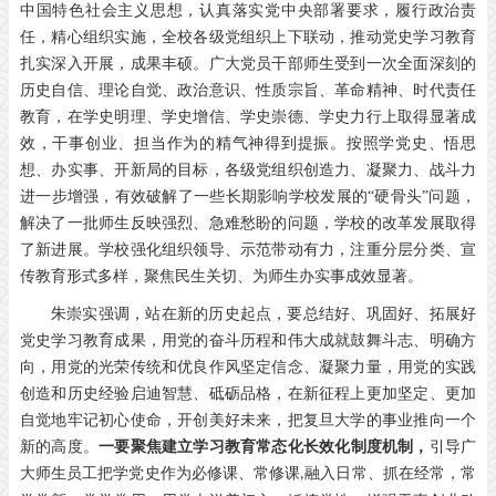
中国特色社会主义思想，认真落实党中央部署要求，履行政治责
任，精心组织实施，全校各级党组织上下联动，推动党史学习教育
扎实深入开展，成果丰硕。广大党员干部师生受到一次全面深刻的
历史自信、理论自觉、政治意识、性质宗旨、革命精神、时代责任
教育，在学史明理、学史增信、学史崇德、学史力行上取得显著成
效，干事创业、担当作为的精气神得到提振。按照学党史、悟思
想、办实事、开新局的目标，各级党组织创造力、凝聚力、战斗力
进一步增强，有效破解了一些长期影响学校发展的
“硬骨头”问题，
解决了一批师生反映强烈、急难愁盼的问题，学校的改革发展取得
了新进展。学校强化组织领导、示范带动有力，注重分层分类、宣
传教育形式多样，聚焦民生关切、为师生办实事成效显著。
朱崇实强调，站在新的历史起点，要总结好、巩固好、拓展好
党史学习教育成果，用党的奋斗历程和伟大成就鼓舞斗志、明确方
向，用党的光荣传统和优良作风坚定信念、凝聚力量，用党的实践
创造和历史经验启迪智慧、砥砺品格，在新征程上更加坚定、更加
自觉地牢记初心使命，开创美好未来，把复旦大学的事业推向一个
新的高度。
一要聚焦建立学习教育常态化长效化制度机制，
引导广
大师生员工把学党史作为必修课、常修课
融入日常、抓在经常，常
,