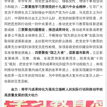
学常新、常学常用，用党史滋养初心、锤炼党性，增强干事创业动
力和能力；
二要聚焦学习贯彻党的十九届六中全会精神，
引导广大
党员干部师生员工深刻领会中国共产党为什么能，马克思主义为什
么行，中国特色社会主义为什么好，把党的创新理论学深悟透，共
同把思想和行动统一到中央要求上，推动党史学习教育取得新进展
新成效；
三要聚焦问题整改，推进成果转化，
推动改革发展成果更
多更公平惠及全体师生员工，不断推动“我为群众办实事”实践活动
取得新进展新成效，走好新时代党的群众路线，把党史学习教育的
成果充分体现到加强党员党性检视、加强各级党组织建设和切实落
实各项整改措施上；
四要聚焦“国之大者”，谋新篇布新局，
立足新
发展格局，完整、准确、全面贯彻新发展理念，统筹实施“十四
五”规划，把党史学习教育的成果转化到提升办学治校能力上，体现
到推动学校高质量内涵式发展的改革举措上，全面实现建设中国特
色世界一流大学的宏伟目标，为中华民族伟大复兴作出复旦人的一
份新的宝贵贡献。
金力：将学习成果转化为落实立德树人的实际行动和推动学校
高质量发展的强大动力