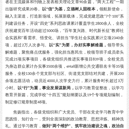
者在主流媒体和刊物上发表相关理论文章
余篇，“两大工程”一期
90
出版研究成果
卷。
以“信”为基，立德树人固根本，
领航新使命，
20
融入主渠道，打造新场域，拓展新载体，完成党建思政“
个
”系
7
100
列建设任务，开设“四史”系列思政课累计覆盖学生
余人，全校
2800
庆祝建党百年活动超过
场，“百年复兴路、时代新长征”教师社
5000
会实践和“看需求、悟变化、讲担当”学生社会实践累计立项
余
2340
项，超过
万人次参与。
以“实”为要，办好实事解难题，
领导带头
2
解难题，聚焦痛点优服务，强化担当惠民生，校领导班子成员牵头
完成
项实事项目，各级党组织共推进实事项目
项，全校党员
21
839
为身边群众累计办实事
余项，
新增公共交通联名卡等
项
3500
eHall
35
服务，全校
余个党支部与社区、街道党支部结对共建，开展
130
200
余项志愿活动，动员近
人次学史力行，累计服务时长超过
万
4000
3
小时。
以“行”为重，事业发展谋新局，
以学习教育促整改，以学习
教育开新篇，完成学校“十四五”规划纲要以及
个专项规划编制，
19
制定修订规章制度
项。
48
焦扬指出，各级党组织和广大党员、干部在党史学习教育中学
思践悟、知行合一，受到全面深刻的政治教育、思想淬炼、精神洗
礼。通过学习教育，
做到
“两个维护”、筑牢政治建设之魂，政治自