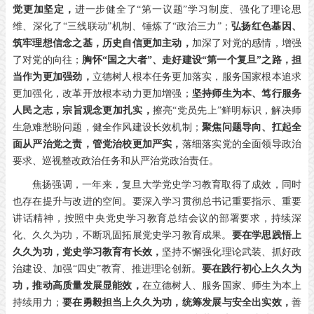
觉更加坚定，
进一步健全了“第一议题”学习制度、强化了理论思
维、深化了“三线联动”机制、锤炼了“政治三力”；
弘扬红色基因、
筑牢理想信念之基，历史自信更加主动，
加深了对党的感情，增强
了对党的向往；
胸怀“国之大者”、走好建设“第一个复旦”之路，担
当作为更加强劲，
立德树人根本任务更加落实，服务国家根本追求
更加强化，改革开放根本动力更加增强；
坚持师生为本、笃行服务
人民之志，宗旨观念更加扎实，
擦亮“党员先上”鲜明标识，解决师
生急难愁盼问题，健全作风建设长效机制；
聚焦问题导向、扛起全
面从严治党之责，管党治校更加严实，
落细落实党的全面领导政治
要求、巡视整改政治任务和从严治党政治责任。
焦扬强调，一年来，复旦大学党史学习教育取得了成效，同时
也存在提升与改进的空间。要深入学习贯彻总书记重要指示、重要
讲话精神，按照中央党史学习教育总结会议的部署要求，持续深
化、久久为功，不断巩固拓展党史学习教育成果。
要在学思践悟上
久久为功，党史学习教育有长效，
坚持不懈强化理论武装、抓好政
治建设、加强
“四史”教育、推进理论创新。
要在践行初心上久久为
功，推动高质量发展显能效，
在立德树人、服务国家、师生为本上
持续用力；
要在勇毅担当上久久为功，统筹发展与安全出实效，
善