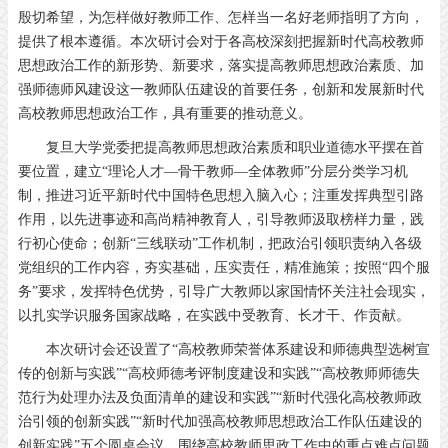
殷切希望，为怎样做好教师工作、怎样当一名好老师指明了方向，
提供了根本遵循。本次研讨会对于各高校深刻把握新时代高校教师
思想政治工作的新形势、新要求，落实提高教师思想政治素质、加
强师德师风建设这一教师队伍建设的首要任务，创新和发展新时代
高校教师思想政治工作，具有重要的推动意义。
复旦大学党委把提高教师思想政治素质和职业道德水平摆在首
要位置，建立“理论人才—骨干教师—全体教师”分层分类学习机
制，推进习近平新时代中国特色思想入脑入心；注重发挥典型引路
作用，以先进事迹和高尚精神教育人，引导教师汲取榜样力量，践
行初心使命；创新“三线联动”工作机制，把政治引领职责纳入各级
党组织的工作内容，夯实基础，压实责任，精准施策；按照“四个服
务”要求，发挥特色优势，引导广大教师以家国情怀关注社会现实，
以扎实学识服务国家战略，在实践中受教育、长才干、作贡献。
本次研讨会还设置了“高校教师荣誉体系建设和师德典型选树宣
传的创新与实践”“高校师德考评制度建设和实践”“高校教师师德失
范行为处理办法及负面清单的建设和实践”“新时代强化高校教师政
治引领的创新实践”“新时代加强高校教师思想政治工作队伍建设的
创新实践”五个圆桌会议，围绕高校教师思政工作中的重点难点问题