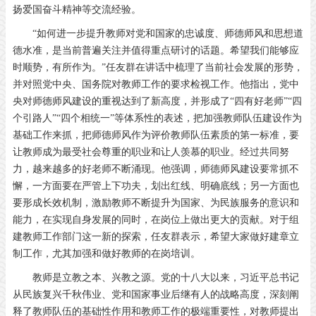
扬爱国奋斗精神等交流经验。
“如何进一步提升教师对党和国家的忠诚度、师德师风和思想道
德水准，是当前普遍关注并值得重点研讨的话题。希望我们能够应
时顺势，有所作为。”任友群在讲话中梳理了当前社会发展的形势，
并对照党中央、国务院对教师工作的要求检视工作。他指出，党中
央对师德师风建设的重视达到了新高度，并形成了“四有好老师”“四
个引路人”“四个相统一”等体系性的表述，把加强教师队伍建设作为
基础工作来抓，把师德师风作为评价教师队伍素质的第一标准，要
让教师成为最受社会尊重的职业和让人羡慕的职业。经过共同努
力，越来越多的好老师不断涌现。他强调，师德师风建设要常抓不
懈，一方面要在严管上下功夫，划出红线、明确底线；另一方面也
要形成长效机制，激励教师不断提升为国家、为民族服务的意识和
能力，在实现自身发展的同时，在岗位上做出更大的贡献。对于组
建教师工作部门这一新的探索，任友群表示，希望大家做好建章立
制工作，尤其加强和做好教师的在岗培训。
教师是立教之本、兴教之源。党的十八大以来，习近平总书记
从民族复兴千秋伟业、党和国家事业后继有人的战略高度，深刻阐
释了教师队伍的基础性作用和教师工作的极端重要性，对教师提出