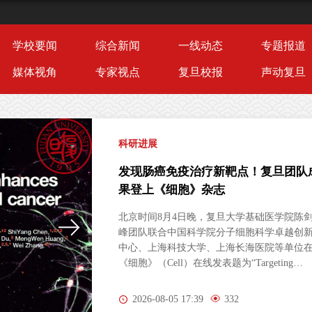
学校要闻
综合新闻
一线动态
专题报道
媒体视角
专家视点
复旦校报
声动复旦
科研进展
发现肠癌免疫治疗新靶点！复旦团队
果登上《细胞》杂志
北京时间8月4日晚，复旦大学基础医学院陈
峰团队联合中国科学院分子细胞科学卓越创
中心、上海科技大学、上海长海医院等单位
《细胞》（Cell）在线发表题为“Targeting
Peripheral 5‑HT2AR Enhances Antitumor
Immunity in Colorectal Cancer（靶向外周5-
2026-08-05 17:39
332
HT2AR增强结直肠癌抗肿瘤免疫）”的研究论