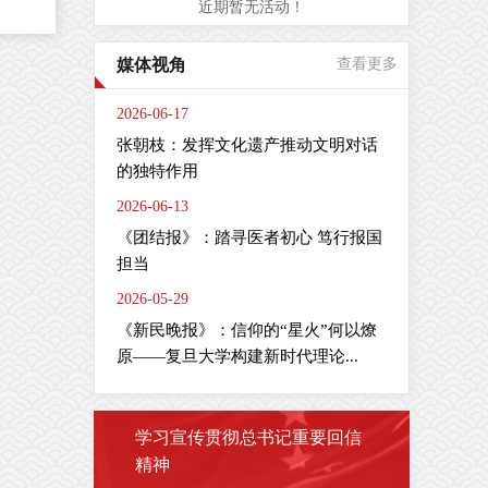
近期暂无活动！
是
媒体视角
查看更多
周
间
2026-06-17
肠
张朝枝：发挥文化遗产推动文明对话
疗
的独特作用
2026-06-13
全
疫
《团结报》：踏寻医者初心 笃行报国
担当
2026-05-29
《新民晚报》：信仰的“星火”何以燎
剂
主
原——复旦大学构建新时代理论...
学习宣传贯彻总书记重要回信
精神