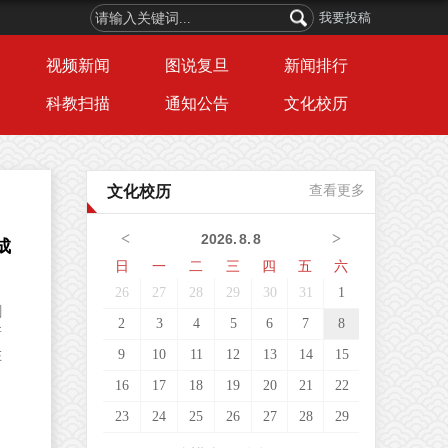
我要投稿
视频新闻
图说复旦
新闻排行
科教扫描
通知公告
文化校历
文化校历
查看更多
<
>
2026
.
8
.
8
成
日
一
二
三
四
五
六
26
27
28
29
30
31
1
剑
2
3
4
5
6
7
8
新
9
10
11
12
13
14
15
在
16
17
18
19
20
21
22
23
24
25
26
27
28
29