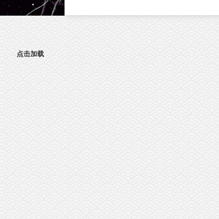
文。这项研究首次发现，肠道神经胶质细胞
（EGC）上的血清素2A受体（5-HT2AR），
激活抗肿瘤免疫的全新靶点。特异性激活外
5-HT2AR，能够开启肠道神经与免疫细胞之
的“神秘对话”，唤醒免疫系统攻击肿瘤；与免
点击加载
疫检查点抑制剂联用后，可进一步提升结直
癌的治疗效果。该发现为结直肠癌的临床治
提供了新策略。临床困境：85%的结直肠癌患
者对免疫治疗几乎“无感”结直肠癌（CRC）是
球癌症相关死亡的第三大原因。近年来，免
检查点抑制剂在肿瘤治疗方面表现突出。然
而，85%以上的CRC病人属于微卫星稳定型
（MSS）“冷肿瘤”，其肿瘤微环境中缺乏足够
的免疫细胞浸润，对PD-1等免疫检查点抑制
几乎无响应。这一困境，已成为临床治疗的