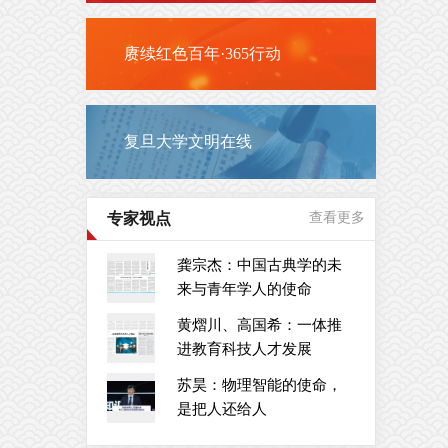
赓续红色百年·365行动
复旦大学文明在线
专家视点
查看更多
龚宗杰：中国古典学的未
来与青年学人的使命
黄熠川、高国希：一体推
进教育科技人才发展
苏昊：物理智能的使命，
是把人还给人