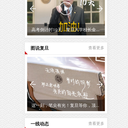
高考倒计时10天，复旦大学校长金...
图说复旦
查看更多
这一刻，笔尖有光！复旦等你，顶...
一线动态
查看更多