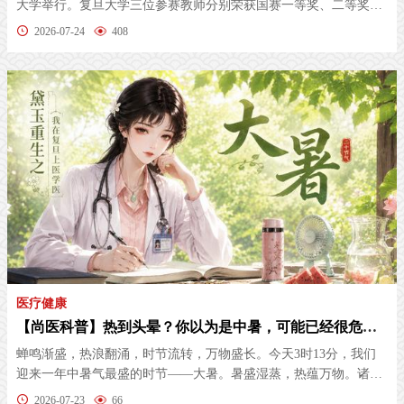
大学举行。复旦大学三位参赛教师分别荣获国赛一等奖、二等奖和
三等奖各...
2026-07-24
408
医疗健康
【尚医科普】热到头晕？你以为是中暑，可能已经很危险了
蝉鸣渐盛，热浪翻涌，时节流转，万物盛长。今天3时13分，我们
迎来一年中暑气最盛的时节——大暑。暑盛湿蒸，热蕴万物。诸位
安康，我是...
2026-07-23
66