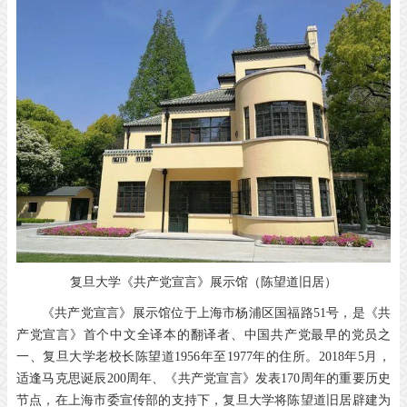
复旦大学《共产党宣言》展示馆（陈望道旧居）
《共产党宣言》展示馆位于上海市杨浦区国福路51号，是《共
产党宣言》首个中文全译本的翻译者、中国共产党最早的党员之
一、复旦大学老校长陈望道1956年至1977年的住所。2018年5月，
适逢马克思诞辰200周年、《共产党宣言》发表170周年的重要历史
节点，在上海市委宣传部的支持下，复旦大学将陈望道旧居辟建为