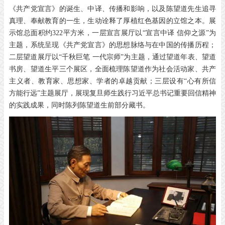
《共产党宣言》的诞生、中译、传播和影响，以及陈望道先生追寻
真理、奉献教育的一生，生动诠释了厚植红色基因的立馆之本。展
示馆总面积约322平方米，一层宣言展厅以“宣言中译 信仰之源”为
主题，系统呈现《共产党宣言》的思想脉络与在中国的传播历程；
二层望道展厅以“千秋巨笔 一代宗师”为主题，通过望道年表、望道
书房、望道生平三个展区，全面梳理陈望道作为社会活动家、共产
主义者、教育家、思想家、学者的卓越贡献；三层设有“心有所信
方能行远”主题展厅，展现复旦师生践行习近平总书记重要回信精神
的实践成果，同时陈列陈望道生前部分藏书。