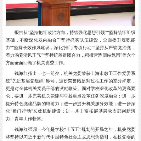
报告从“坚持把牢政治方向，持续强化思想引领”“坚持筑牢组织
基础，不断深化双向融合”“坚持抓实队伍建设，全面提升履职能
力”“坚持长效作风建设，深化'推门'专项行动”“坚持从严管党治党，
着力涵养清风正气”“坚持统筹群团合力，积极营造团结氛围”等六个
方面全面回顾了机关党委工作。
钱海红指出，七一前夕，机关党委荣获上海市教卫工作党委系
统“先进基层党组织”称号，这份荣誉既是对过往工作的充分肯定，
更是对全体机关党员干部的激励鞭策。面对学校深化改革的更高要
求，要进一步完善机关党建与学校重点改革任务深度融合；进一步
提升特色党建品牌的辐射力；进一步提升机关服务效能；进一步深
化“推门行动”长效机制建设；进一步丰富拓展基层党支部创新活
力、青年工作载体。
钱海红强调，今年是学校“十五五”规划的开局之年，机关党委
将坚持以习近平新时代中国特色社会主义思想为指引，在校党委的