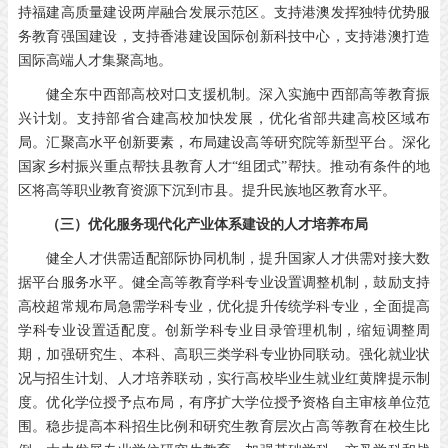
持福建高质量建设两岸融合发展示范区。支持港澳发挥独特优势服
务教育强国建设，支持香港建设国际创新科技中心，支持港澳打造
国际高端人才集聚高地。
健全东中西部高校对口支援机制。深入实施中西部高等教育振
兴计划。支持部省合建高校加快发展，优化省部共建高校区域布
局。汇聚高水平创新要素，布局建设高等研究院等新型平台。深化
国家乡村振兴重点帮扶县教育人才“组团式”帮扶。推动有条件的地
区将高等职业教育资源下沉到市县。提升民族地区教育水平。
（三）优化服务现代化产业体系建设的人才培养布局
健全人才供需适配部际协同机制，提升国家人才供需对接大数
据平台服务水平。健全高等教育学科专业设置调整机制，鼓励支持
高校超常规布局急需学科专业，优化提升传统学科专业，全面提高
学科专业设置适配度。创新学科专业目录管理机制，缩短调整周
期，加强研究生、本科、高职三类学科专业协同联动。强化就业状
况与招生计划、人才培养联动，实行高校毕业生就业红黄牌提示制
度。优化学位授予点布局，有序扩大学位授予资格自主审核单位范
围。稳步提高本科招生比例和研究生教育层次占高等教育在校生比