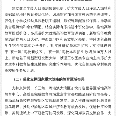
建立健全学龄人口预测预警机制，扩大学龄人口净流入城镇和
基础薄弱地区教育资源供给。因地制宜加强闲置校舍跨学段调整，
强化中小学校和幼儿园教职工编制、师资统筹配置和保障，推动师
资合理流动和余缺调配。结合实际有序推进小班化教学。推动高等
教育提质扩容，多渠道扩大优质高等教育资源供给，新增高等教育
资源适度向人口大省、中西部地区和民族地区倾斜。持续改善高校
学生宿舍等基本办学条件。扎实推进优质本科扩容，支持建设若
干“双一流”高校新校区，“双一流”高校本科招生数增加10万人以
上。新建若干所新型研究型大学，以理工农医类专业为主有序扩大
优质本科教育招生规模和研究生培养规模。优化实施服务乡村振兴
高校招生专项计划。
（二）强化支撑国家重大战略的教育区域布局
支持京津冀、长三角、粤港澳大湾区加快打造世界区域性高等
教育中心。高质量完成教育领域北京非首都功能疏解阶段性任务，
推动疏解高校在雄安新区实现创新发展。深入推进海南国际教育创
新岛建设。推动成渝地区双城经济圈教育融合发展。促进长江经济
带、黄河流域上中下游教育协同发展。深化两岸教育交流合作，支