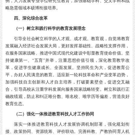
例，大力发展专业学位研究生教育，加强基础学科、交叉学科和战
略急需领域本硕博衔接培养。
四、深化综合改革
（一）树立和践行科学的教育发展理念
引导全社会树立科学的人才观、成才观、教育观，自觉将教育
发展融入经济社会发展大局，更好发挥基础性、战略性支撑作用，
在服务国家战略、推进中国式现代化建设中彰显教育使命价值。坚
持健康第一、“五育”并举，注重思想价值引领，深化教育教学改
革，促进学生健康成长、全面发展。坚持民生为大，促进教育公
平，办好人民满意的教育。适应新一轮科技革命和产业变革趋势，
加强科技自主创新和人才自主培养，打破要素壁垒，促进交叉融
合，引导高校从注重学科发展向服务国家战略转变。树立和践行正
确政绩观，防止和纠正唯分数、唯名校、唯学历等偏差，营造良好
教育生态。
（二）强化一体推进教育科技人才工作协同
落实一体推进教育科技人才发展协调机制部署，强化规划衔
接、政策协同、资源统筹、评价联动。完善科教、产教协同育人机