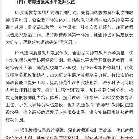
（四）培养造就高水平教师队伍
18.实施教育家精神铸魂强师行动。完善国家教师资格制度和教
师招聘制度，健全教师标准体系，推动教育家精神融入教师培养培
训全过程，贯穿课堂教学、科学研究、社会实践各环节。加强教师
队伍思想政治工作。坚持师德师风第一标准，健全师德师风建设长
效机制，严格落实师德失范“零容忍”。
19.构建高质量教师发展体系。全面提高师范教育办学质量，优
化实施师范教育协同提质计划。推动高水平大学开展教师教育，构
建综合性大学、师范院校与中小学校、行业企业等协作机制。优化
教师培养规模和结构，加大研究生层次教师培养力度。持续实施教
师教育能力提升工程，提高师范生教学实践创新、跨学科学习等能
力素质和科技素养。推进“国培计划”改革，加快构建分级分类、梯
次进阶的教师能力培训体系。提升教研工作水平。加强义务教育班
主任、少先队辅导员队伍建设。提升职业教育“双师型”教师队伍建
设水平。健全高校教师发展支持服务体系。深入实施国家银龄教师
行动计划。
20.强化教师待遇权益保障。深化教师职称制度改革，优化教师
岗位结构比例，健全岗位动态调整机制，强化县域内教师、校长交