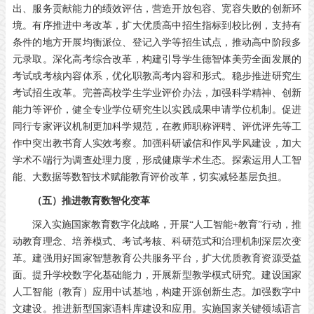
出、服务贡献能力的绩效评估，营造开放包容、宽容失败的创新环
境。有序推进中考改革，扩大优质高中招生指标到校比例，支持有
条件的地方开展均衡派位、登记入学等招生试点，推动高中阶段多
元录取。深化高考综合改革，构建引导学生德智体美劳全面发展的
考试或考核内容体系，优化职教高考内容和形式。稳步推进研究生
考试招生改革。完善高校学生学业评价办法，加强科学精神、创新
能力等评价，健全专业学位研究生以实践成果申请学位机制。促进
同行专家评议机制更加科学规范，在教师职称评聘、评优评先等工
作中突出教书育人实效考察。加强科研诚信和作风学风建设，加大
学术不端行为调查处理力度，形成健康学术生态。探索运用人工智
能、大数据等数智技术赋能教育评价改革，切实减轻基层负担。
（五）推进教育数智化变革
深入实施国家教育数字化战略，开展“人工智能+教育”行动，推
动教育理念、培养模式、考试考核、科研范式和治理机制深层次变
革。建强用好国家智慧教育公共服务平台，扩大优质教育资源受益
面。提升学校数字化基础能力，开展新型教学模式研究。建设国家
人工智能（教育）应用中试基地，构建开源创新生态。加强数字中
文建设。推进新型国家语料库建设和应用。实施国家关键领域语言