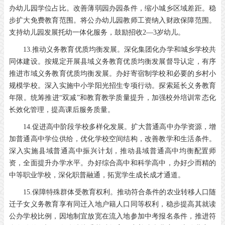
办幼儿园学位占比。改善薄弱园办园条件，缩小城乡区域差距。稳
步扩大免费教育范围。将公办幼儿园教师工资纳入财政保障范围。
支持幼儿园发展托幼一体化服务，鼓励招收2—3岁幼儿。
13.推动义务教育优质均衡发展。深化集团化办学和城乡学校共
同体建设。按规定开展县域义务教育优质均衡发展督导认定，有序
推进市域义务教育优质均衡发展。办好寄宿制学校和必要的乡村小
规模学校。深入实施中小学阳光招生专项行动。探索延长义务教育
年限。统筹推进“双减”和教育教学质量提升，加强校外培训常态化
长效化管理，提高课后服务质量。
14.促进高中阶段学校多样化发展。扩大普通高中办学资源，增
加普通高中学位供给，优化学校空间结构，改善教学和生活条件。
深入实施县域普通高中振兴计划，推动县域普通高中均衡配置师
资，全面提升办学水平。办好综合高中和科学高中，办好少而精的
中等职业学校，深化职普融通，拓宽学生成长成才通道。
15.保障特殊群体受教育权利。推动符合条件的农业转移人口随
迁子女义务教育享有同迁入地户籍人口同等权利，稳步提高其就读
公办学校比例，因地制宜放宽在流入地参加中考报名条件，推进符