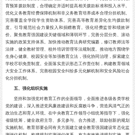
育预算拨款制度，合理确定并适时提高相关拨款标准和投入水平。
优化义务教育经费保障机制和非义务教育培养成本合理分担机制。
完善覆盖全学段学生资助体系。完善高等教育差异化生均拨款制
度。引导规范社会力量投入和捐赠教育。强化经费监管和绩效评
价。聚焦教育强国建设关键领域和薄弱环节，完善分层分类、滚动
实施的政策支持体系。加快推动教育法典研究编纂，修订教师法等
法律，健全教材管理、校外培训管理等法规制度。推动地方围绕学
生身心健康、校园安全等加强教育立法，强化协同治理，探索建立
学校尽职免责制度。全面落实意识形态工作责任制，构建教育领域
大安全工作体系。完善校园安全纠纷多元化解机制和安全风险社会
化分担机制。
五、强化组织实施
坚持和加强党对教育工作的全面领导，全面推进各级各类学校
党的建设，深入推进党风廉政建设和反腐败斗争，营造风清气正的
政治生态和育人环境。在中央教育工作领导小组统筹指导下，强化
省级统筹，健全政府主导、多元参与、合力推进、鼓励创新的规划
实施机制。教育部要会同有关方面建立健全教育强国建设常态化监
测评估机制，构建规划监测评估体系，有力有效推进规划实施。要