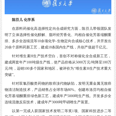
陈芬儿
化学系
在原料药催化高选择性定向合成研究方面，陈芬儿带领团队发
明了立体选择性催化醇解、脂环烃芳香化、均相自催化芳基缩酮重
排、多步全连续流等10余项化学-生物定向合成核心技术，并开发出
20余个原料药新工艺，建成18条国内生产线，共创产值超千亿元。
针对维生素H生产技术空白，首创不对称催化全合成新工艺，
建成两套年产100吨级生产线，使产品价格从5000万元/吨降至100万
元/吨，远销100多个国家和地区，被评价为“维生素H生产技术重大
突破”。
针对双氯芬酸类药物的致癌溴代物缺陷，发明无重金属无致癌
物清洁制造技术，产品销售占全球市场80%。创建布洛芬均相自催
化芳基缩酮重排绿色新工艺，建成年产5000吨生产线。开发多步全
连续流微反应技术，建成年产3000吨甲硝唑生产装置。
以第一完成人获国家技术发明二等奖1项、国家科技进步二等