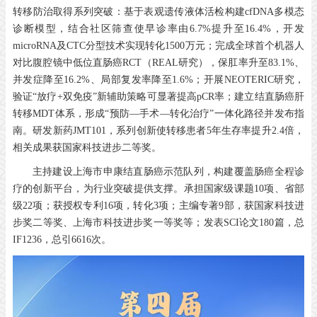
转移防治取得系列突破：基于表观遗传液体活检构建cfDNA多模态
诊断模型，结合社区筛查使早诊率由6.7%提升至16.4%，开发
microRNA及CTC分型技术实现转化1500万元；完成全球首个机器人
对比腹腔镜中低位直肠癌RCT（REAL研究），保肛率升至83.1%、
并发症降至16.2%、局部复发率降至1.6%；开展NEOTERIC研究，
验证“放疗+双免疫”新辅助策略可显著提高pCR率；建立结直肠癌肝
转移MDT体系，形成“预防—手术—转化治疗”一体化路径并发布指
南。研发新药JMT101，系列创新使转移患者5年生存率提升2.4倍，
相关成果获国家科技进步二等奖。
主持建设上海市申康结直肠癌示范队列，构建覆盖肠癌全程诊
疗的创新平台，为行业突破提供支撑。承担国家级课题10项、省部
级22项；获授权专利16项，转化3项；主编专著9部，获国家科技进
步奖二等奖、上海市科技进步奖一等奖等；发表SCI论文180篇，总
IF1236，总引6616次。