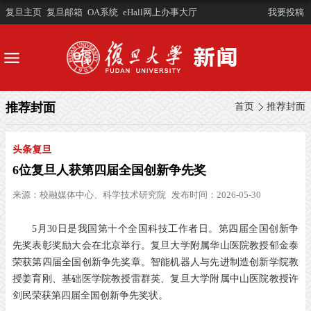
复旦主页
复旦邮箱
OA系统
eHall网上办事大厅
我要投稿
推荐封面
首页
推荐封面
头条复旦
6位复旦人获第四届全国创新争先奖
来源：
校融媒体中心、科学技术研究院
发布时间：2026-05-30
5月30日
是我国第十个全国科技工作者日。
第四届全国创新争
先奖表彰奖励大会
在北京举行。
复旦大学附属华山医院教授
郁金泰
荣获第四届全国创新争先奖章。
智能机器人与先进制造创新学院教
授
姜育刚、
基础医学院教授
雷群英、
复旦大学附属中山医院教授
许
剑民
荣获第四届全国创新争先奖状。