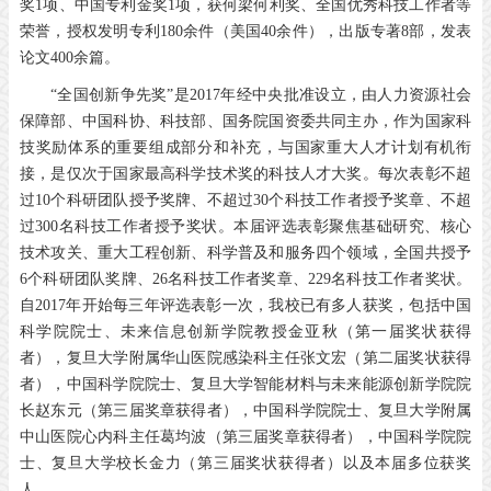
奖1项、中国专利金奖1项，获何梁何利奖、全国优秀科技工作者等
荣誉，授权发明专利180余件（美国40余件），出版专著8部，发表
论文400余篇。
“全国创新争先奖”是2017年经中央批准设立，由人力资源社会
保障部、中国科协、科技部、国务院国资委共同主办，作为国家科
技奖励体系的重要组成部分和补充，与国家重大人才计划有机衔
接，是仅次于国家最高科学技术奖的科技人才大奖。每次表彰不超
过10个科研团队授予奖牌、不超过30个科技工作者授予奖章、不超
过300名科技工作者授予奖状。本届评选表彰聚焦基础研究、核心
技术攻关、重大工程创新、科学普及和服务四个领域，全国共授予
6个科研团队奖牌、26名科技工作者奖章、229名科技工作者奖状。
自2017年开始每三年评选表彰一次，我校已有多人获奖，包括中国
科学院院士、未来信息创新学院教授金亚秋（第一届奖状获得
者），复旦大学附属华山医院感染科主任张文宏（第二届奖状获得
者），中国科学院院士、复旦大学智能材料与未来能源创新学院院
长赵东元（第三届奖章获得者），中国科学院院士、复旦大学附属
中山医院心内科主任葛均波（第三届奖章获得者），中国科学院院
士、复旦大学校长金力（第三届奖状获得者）以及本届多位获奖
人。