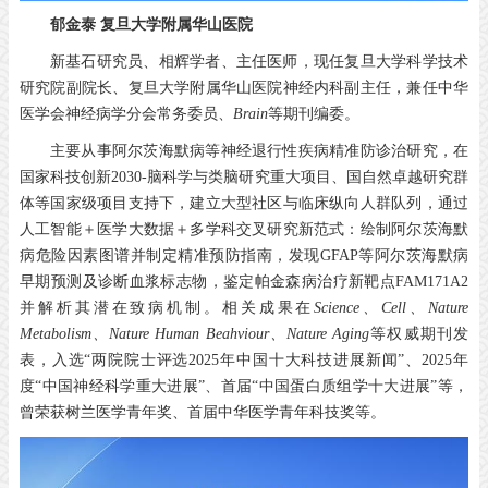
郁金泰
复旦大学附属华山医院
新基石研究员、相辉学者、主任医师，现任复旦大学科学技术
研究院副院长、复旦大学附属华山医院神经内科副主任，兼任中华
医学会神经病学分会常务委员、
Brain
等期刊编委。
主要从事阿尔茨海默病等神经退行性疾病精准防诊治研究，在
国家科技创新2030-脑科学与类脑研究重大项目、国自然卓越研究群
体等国家级项目支持下，建立大型社区与临床纵向人群队列，通过
人工智能＋医学大数据＋多学科交叉研究新范式：绘制阿尔茨海默
病危险因素图谱并制定精准预防指南，发现GFAP等阿尔茨海默病
早期预测及诊断血浆标志物，鉴定帕金森病治疗新靶点FAM171A2
并解析其潜在致病机制。相关成果在
Science、Cell、Nature
Metabolism、Nature Human Beahviour、Nature Aging
等权威期刊发
表，入选“两院院士评选2025年中国十大科技进展新闻”、2025年
度“中国神经科学重大进展”、首届“中国蛋白质组学十大进展”等，
曾荣获树兰医学青年奖、首届中华医学青年科技奖等。