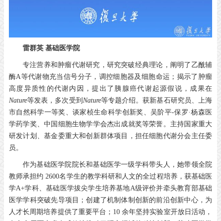
雷群英
基础医学院
专注营养和肿瘤代谢研究，研究突破经典理论，阐明了乙酰辅
酶A等代谢物充当信号分子，调控细胞器及细胞命运；揭示了肿瘤
高度异质性的代谢内因，提出了胰腺癌代谢起源假说，成果在
Nature
等发表，多次受到
Nature
等专题介绍。获新基石研究员、上海
市自然科学一等奖、谈家桢生命科学创新奖、吴阶平-保罗·杨森医
学药学奖、中国细胞生物学学会杰出成就奖等荣誉。主持国家重大
研发计划、基金委重大和创新群体项目，担任细胞代谢分会主任委
员。
作为基础医学院院长和基础医学一级学科带头人，她带领全院
教师承担约 2600名学生的教学科研和人文的全过程培养，获基础医
学A+学科、基础医学拔尖学生培养基地A级评价并牵头教育部基础
医学学科突破先导项目；创建了机制体制创新的前沿创新中心，为
人才长周期培养提供了重要平台；10 余年坚持实验室开放日活动，