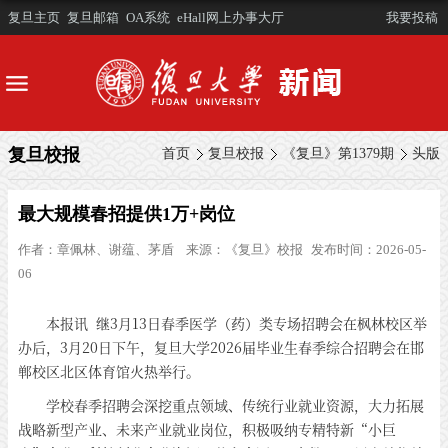
复旦主页
复旦邮箱
OA系统
eHall网上办事大厅
我要投稿
复旦校报
首页
复旦校报
《复旦》第1379期
头版
最大规模春招提供1万+岗位
作者：
章佩林、谢蕴、茅盾
来源：
《复旦》校报
发布时间：2026-05-
06
本报讯 继3月13日春季医学（药）类专场招聘会在枫林校区举
办后，3月20日下午，复旦大学2026届毕业生春季综合招聘会在邯
郸校区北区体育馆火热举行。
学校春季招聘会深挖重点领域、传统行业就业资源，大力拓展
战略新型产业、未来产业就业岗位，积极吸纳专精特新“小巨