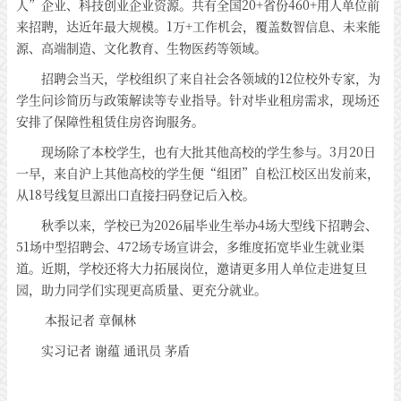
人”企业、科技创业企业资源。共有全国20+省份460+用人单位前
来招聘，达近年最大规模。1万+工作机会，覆盖数智信息、未来能
源、高端制造、文化教育、生物医药等领域。
招聘会当天，学校组织了来自社会各领域的12位校外专家，为
学生问诊简历与政策解读等专业指导。针对毕业租房需求，现场还
安排了保障性租赁住房咨询服务。
现场除了本校学生，也有大批其他高校的学生参与。3月20日
一早，来自沪上其他高校的学生便“组团”自松江校区出发前来，
从18号线复旦源出口直接扫码登记后入校。
秋季以来，学校已为2026届毕业生举办4场大型线下招聘会、
51场中型招聘会、472场专场宣讲会，多维度拓宽毕业生就业渠
道。近期，学校还将大力拓展岗位，邀请更多用人单位走进复旦
园，助力同学们实现更高质量、更充分就业。
本报记者 章佩林
实习记者 谢蕴 通讯员 茅盾