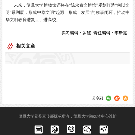
未来，复旦大学博物馆还将在“陈永泰文博馆”规划打造“何以文
明”系列展，形成中华文明“起源—形成—发展”的叙事闭环，推动中
华文明教育进复旦、进高校。
实习编辑：
罗钰
责任编辑：
李斯嘉
相关文章
分享到
复旦大学党委宣传部版权所有，复旦大学融媒体中心维护