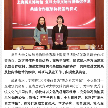
复旦大学文物与博物馆学系和上海震旦博物馆签署共建合作框
架协议。
双方将依托各自优势，在教学研究、展览展示等方面建立
长效合作机制，加强文博机构与高校院所的协作，共同推进文博系
及校内博物馆的教学、科研与展览工作，实现发展共创。
裘新表示，学校将100号楼命名为“陈永泰文博馆”，不仅是对一
座建筑的命名，更表达双方对大学文脉的共同守护、对中华优秀传
统文化的共同传承。
学校将以文化为桥梁和纽带，充分学习借鉴震
旦的先进经验，依托文博等学科力量，全力建设好、运营好“陈永
泰文博馆”，将其打造成文化传承、学术研究、美育浸润、社会服