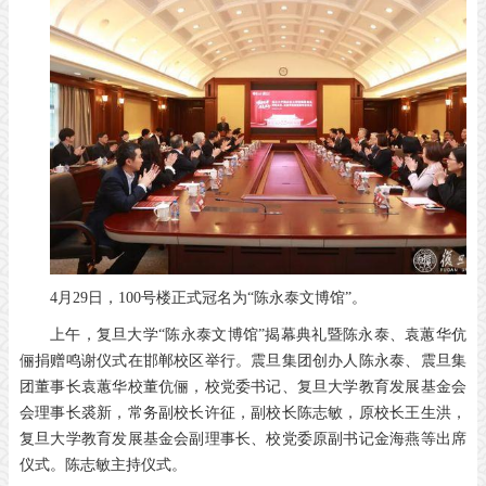
4月29日，
100号楼正式冠名为“陈永泰文博馆”。
上午，复旦大学“陈永泰文博馆”揭幕典礼暨陈永泰、袁蕙华伉
俪捐赠鸣谢仪式在邯郸校区举行。震旦集团创办人陈永泰、震旦集
团董事长袁蕙华校董伉俪，校党委书记、复旦大学教育发展基金会
会理事长裘新，常务副校长许征，副校长陈志敏，原校长王生洪，
复旦大学教育发展基金会副理事长、校党委原副书记金海燕等出席
仪式。陈志敏主持仪式。