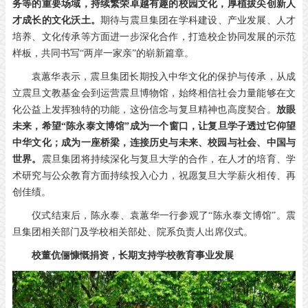
务等的重要场域，持续繁荣卓越有趣的校园文化，厚植拔尖创新人
才成长的文化沃土。
期待与震旦集团在学科建设、产业发展、人才
培养、文化传承等方面进一步深化合作，打造校企协同发展的示范
样板，共同书写“两岸一家亲”的崭新篇章。
袁蕙华表示，震旦集团长期投入中华文化的保护与传承，从成
立震旦文教基金会到运营震旦博物馆，始终相信社会力量能够在文
化公益上发挥独特的功能，这份信念与复旦精神也高度契合。
放眼
未来，希望“陈永泰文博馆”成为一个窗口，让复旦学子透过它仰望
中华文化；成为一座桥梁，连接历史与未来、校园与社会、中国与
世界。
震旦集团将持续深化与复旦大学的合作，在人才的培育、学
术研究与公众教育方面持续投入心力，祝愿复旦大学薪火相传、再
创佳绩。
仪式结束后，陈永泰、袁蕙华一行参观了“陈永泰文博馆”。震
旦集团相关部门及学校相关部处、院系负责人出席仪式。
校董伉俪慷慨捐资，
长期支持学校教育事业发展