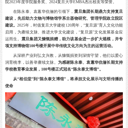
院2023年度学院服务奖、2024复旦大学EMBA杰出校友等荣誉。
在陈永泰、袁蕙华伉俪的引领下，
震旦集团长期鼎力支持复旦
建设，先后助力文物与博物馆学系古器物研究、管理学院政立院区
建设。
2025年，时值复旦大学建校120周年，“复旦源”育人文化功能
启用，为赓续文脉、推进大学文化建设，“复旦源”文化发展基金应
运而生。
震旦集团又慷慨捐赠，助力该基金进一步扩大规模，并专
项支持博物馆100号楼开展中华传统文化方向为主的运营活动。
从深耕产业到弘文兴教，从慷慨捐资到深情守望，他们以爱心
润育桃李，以善举赓续文脉。
为感谢陈永泰、袁蕙华伉俪长期支持
学校教育事业发展，100号楼正式冠名“陈永泰文博馆”。
从“相伯堂”到“陈永泰文博馆”，
将承担文化展示与文明传播的
使命