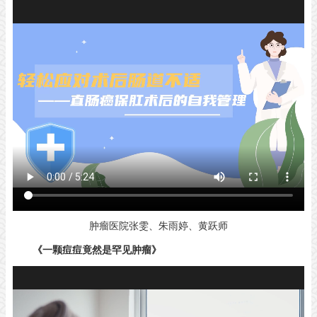
肿瘤医院张雯、朱雨婷、黄跃师
《一颗痘痘竟然是罕见肿瘤》