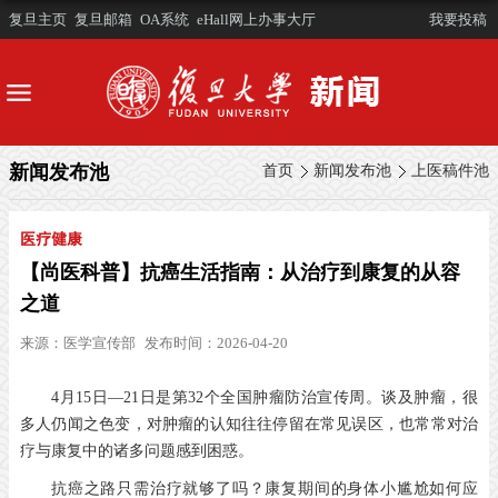
复旦主页
复旦邮箱
OA系统
eHall网上办事大厅
我要投稿
新闻发布池
首页
新闻发布池
上医稿件池
医疗健康
【尚医科普】抗癌生活指南：从治疗到康复的从容
之道
来源：
医学宣传部
发布时间：2026-04-20
4月15日—21日是第32个全国肿瘤防治宣传周。谈及肿瘤，很
多人仍闻之色变，对肿瘤的认知往往停留在常见误区，也常常对治
疗与康复中的诸多问题感到困惑。
抗癌之路只需治疗就够了吗？康复期间的身体小尴尬如何应