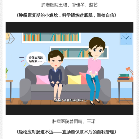
肿瘤医院王珺、管佳琴、赵艺
《肿瘤康复期的小尴尬，科学锻炼盆底肌，重拾自信》
肿瘤医院曾雨晴、王珺
《轻松应对肠道不适——直肠癌保肛术后的自我管理》