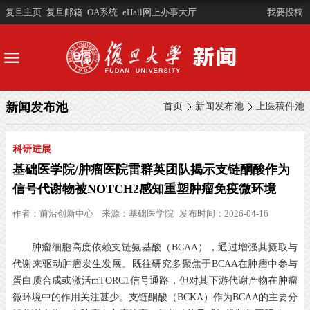
复旦主页
复旦邮箱
OA系统
eHall网上办事大厅
我要投稿
新闻发布池
首页
新闻发布池
上医稿件池
科研进展
基础医学院/肿瘤医院雷群英团队揭示支链酮酸作为
信号代谢物被NOTCH2感知重塑肿瘤免疫微环境
作者：
前沿创新中心
来源：
基础医学院
发布时间：2026-04-16
肿瘤细胞高度依赖支链氨基酸（BCAA），通过增强其摄取与
代谢来驱动肿瘤发生发展。既往研究多聚焦于BCAA在肿瘤中参与
蛋白质合成或激活mTORC1信号通路，但对其下游代谢产物在肿瘤
微环境中的作用关注甚少。支链酮酸（BCKA）作为BCAA的主要分