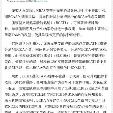
研究人员发现，KRAS突变肿瘤细胞是微环境中主要摄取并代
谢BCAA的细胞类型。特异性敲除肿瘤细胞中的BCAA代谢关键酶
——胞浆型支链氨基酸转氨酶1（BCAT1），可显著延缓肿瘤生
长。单细胞测序及分子生物学分析进一步表明，Bcat1敲除主要通过
重塑TAMs的表型，使其呈现出更强的抗肿瘤特性。
代谢组学分析揭示，该效应主要由肿瘤细胞通过BCAT1生成并
分泌的BCKA介导。同位素示踪实验显示，分泌的BCKA可被TAMs
摄取，而溶质载体家族16成员1（SLC16A1）是该过程的关键转运
蛋白。值得注意的是，线粒体型的支链氨基酸转氨酶BCAT2并不具
备类似功能，提示BCAA代谢存在明确的区室化特征。
然而，BCKA进入TAMs后并不被进一步代谢，提示其功能并非
依赖下游代谢通路，而可能直接作为信号分子发挥作用。为验证这
一假设，研究团队在巨噬细胞中开展了全基因组CRISPR筛选和蛋白
质组筛选，发现NOTCH2而非NOTCH1是BCKA的直接感知蛋白。
深入机制研究表明，BCKA直接结合于NOTCH2蛋白的切割活性形
式NICD2的PEST结构域，抑制E3泛素连接酶FBXW7介导的泛素化
降解，从而稳定NICD2蛋白水平，持续激活NOTCH2信号通路，进