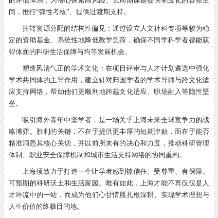
的评估体系，为潜心探索高风险、长周期课题提供制度化的容错空
间，推行“弹性考核”、提供过渡期支持。
扭转资源分配的结构性偏见：通过设立人文社科专项等较为稳
定的资助基金、系统性地降低教学负荷，确保不同学科学者都能获
得体面的科研生活保障与均等发展机会。
塑造风清气正的学术文化：在项目评审与人才计划遴选中强化
学术共同体的主导作用，建立针对归国学者的学术导师与跨文化适
应支持网络，帮助他们更顺利地跨越文化适应、职场融入等隐性壁
垒。
吸引海外青年中坚学者，是一场关乎上海未来全球竞争力的战
略博弈。胜利的关键，不在于提供更丰厚的短期津贴，而在于能否
精准洞悉其核心关切，并以前所未有的决心和力度，推动科研管理
体制、职业安全保障机制和城市生活支持网络的协同重构。
上海须致力于打造一个让学者感到被信任、受尊重、有保障、
可预期的科研沃土和生活家园。唯有如此，上海才能不再仅仅是人
才环流中的一站，而成为他们心甘情愿扎根深耕、实现学术理想与
人生价值的终极目的地。