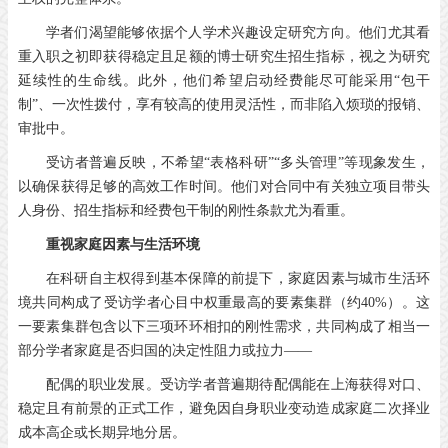
学者们渴望能够依据个人学术兴趣设定研究方向。他们尤其看
重入职之初即获得稳定且足额的博士研究生招生指标，视之为研究
延续性的生命线。此外，他们希望启动经费能尽可能采用“包干
制”、一次性拨付，享有较高的使用灵活性，而非陷入烦琐的报销、
审批中。
受访者普遍反映，不希望“表格科研”“多头管理”等现象发生，
以确保获得足够的高效工作时间。他们对合同中有关独立项目带头
人身份、招生指标和经费包干制的刚性条款尤为看重。
重视家庭因素与生活环境
在科研自主权得到基本保障的前提下，家庭因素与城市生活环
境共同构成了受访学者心目中权重最高的要素集群（约40%）。这
一要素集群包含以下三项环环相扣的刚性需求，共同构成了相当一
部分学者家庭是否归国的决定性阻力或拉力——
配偶的职业发展。受访学者普遍期待配偶能在上海获得对口、
稳定且有前景的正式工作，避免因自身职业变动造成家庭二次择业
成本高企或长期异地分居。