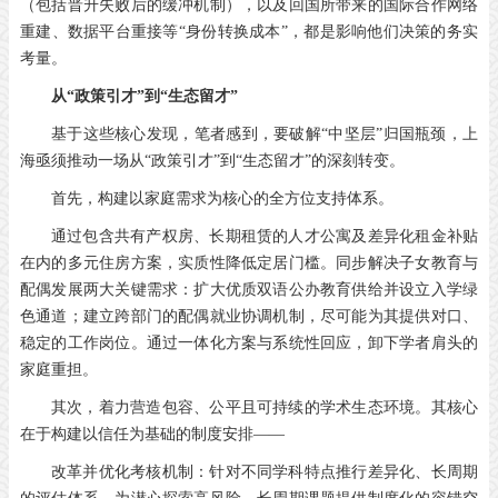
（包括晋升失败后的缓冲机制），以及回国所带来的国际合作网络
重建、数据平台重接等“身份转换成本”，都是影响他们决策的务实
考量。
从“政策引才”到“生态留才”
基于这些核心发现，笔者感到，要破解“中坚层”归国瓶颈，上
海亟须推动一场从“政策引才”到“生态留才”的深刻转变。
首先，构建以家庭需求为核心的全方位支持体系。
通过包含共有产权房、长期租赁的人才公寓及差异化租金补贴
在内的多元住房方案，实质性降低定居门槛。同步解决子女教育与
配偶发展两大关键需求：扩大优质双语公办教育供给并设立入学绿
色通道；建立跨部门的配偶就业协调机制，尽可能为其提供对口、
稳定的工作岗位。通过一体化方案与系统性回应，卸下学者肩头的
家庭重担。
其次，着力营造包容、公平且可持续的学术生态环境。其核心
在于构建以信任为基础的制度安排——
改革并优化考核机制：针对不同学科特点推行差异化、长周期