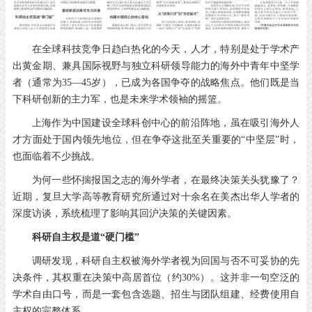
在全球科技竞争日趋白热化的今天，人才，特别是处于学术产
出黄金期、兼具国际视野与独立科研领导能力的海外中青年中坚学
者（通常为35—45岁），已成为各国争夺的战略焦点。他们既是当
下科研创新的主力军，也是未来学术领袖的摇篮。
上海作为中国建设全球科创中心的前沿阵地，虽在吸引海外人
才方面处于国内领先地位，但在争夺这批至关重要的“中坚层”时，
也面临着不少挑战。
为何一些怀揣报国之志的海外学者，在最终决策关头犹豫了？
近期，复旦大学高等教育研究所通过对十余名在美杰出华人学者的
深度访谈，系统梳理了影响其回沪决策的关键因素。
科研自主权是道“硬门槛”
调研发现，科研自主权被海外学者视为回国与否不可妥协的先
决条件，其权重在决策中高居首位（约30%）。这并非一句空泛的
学术自由口号，而是一套包含选题、招生与团队组建、经费使用自
主权的完整体系。