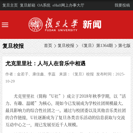
复旦主页
复旦邮箱
OA系统
eHall网上办事大厅
我要投稿
复旦校报
首页
复旦校报
《复旦》第1364期
第七版
尤克里里社：人与人在音乐中相遇
作者：
金若子、康佳鑫、李蕊
来源：
《复旦》校报
发布时间：2025-
10-29
尤克里里社（简称“U社”）成立于2018年秋季学期，以“活
力、有趣、温暖”为核心，现如今已发展成为学校社团规模最大、
最具影响力的综合性社团之一。通过与校团委以及其他音乐类社团
的合作链接，U社逐渐成为了复旦各类音乐活动的信息获取与交流
互动中心之一，现已发展至近千人规模。