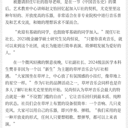
被邀请担任U社的指导老师，是在一节《中国音乐史》的课
后。艺术教育中心讲师赵文怡回忆起加入U社的契机，尤克里里这
种年轻的、开放度高的乐器，非常适合在非专业院校中进行音乐普
及和艺术交流，和她的理想诉求不谋而合。
“欢迎有基础的同学，也鼓励零基础的同学加入。”现任U社
社长、2025级金融学硕士研究生吴尚恒说，“只要你喜欢音乐，就
可以来到这个社团，成长为能进行简单表演、将弹唱发展为爱好的
人。”
在一个微风轻拂的惬意夜晚，U社副社长、2024级法医学本科
生樊非非因为一个以“新生”为主题的草坪音乐会与U社相
遇。“大家围坐在草坪上，中心放了有氛围感的小挂灯，像草地上
的星空一样。” 作为U社的品牌活动之一，草坪音乐会同样也是许
多人了解U社和尤克里里的开始。吴尚恒认为草坪音乐会最大的特
点就是一种“不设置门槛的自由”，它让音乐回归到最本质、纯粹
的状态。社员们会在草坪上布置的设备很简单：一个音响、几只麦
克风。大家可以用自己的乐器，即兴伴奏、弹唱。“我们采用的是
一种开放麦的形式，任何人只要想唱歌、想弹琴，都可以上来表
演。”