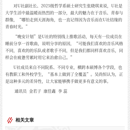
对U社副社长、2025级哲学系硕士研究生张晓琪来说，U社是
大学生活中最温暖而热烈的一部分，最大的魅力在于音乐、青春与
群像，“哪怕走到天涯海角，也一直记得因为音乐而在U社结缘的
青春时光。”
“晚安计划”是U社的特别线上推歌活动，每天有一位成员在
睡前分享一首歌曲，说明分享的原因，“可能我们喜欢的音乐风格
不同，喜欢的的乐队或者歌手不同，但是我们都同样喜欢音乐，同
样会在疲惫劳累时用它来治愈自己。”
U社成员来自不同院系、不同专业，横跨本硕博各个学段，也
有教职工和外校学生，“基本上做到了全覆盖”。吴尚恒认为，正
是这种多元的差异性，让大家能够携手做更多有意义的事。
通讯员 金若子 康佳鑫 李 蕊
相关文章