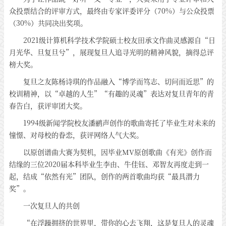
众投票结合的评审方式，最终由专家评委评分（70%）与公众投票
（30%）共同决出奖项。
2021级计算机科学技术学院硕士校友田承文作曲灵感源自“日
月光华、旦复旦兮”，展现复旦人追寻光明的精神风貌，摘得总评
榜大奖。
复旦之友陈杨诗琪的作品融入“博学而笃志、切问而近思”的
校训精神，以“卓越的人生”“有趣的灵魂”表达对复旦青年的青
春告白，获评审团大奖。
1994级新闻学院校友潘鹂声创作的歌曲寄托了毕业生对未来的
憧憬、对母校的眷恋，获评网络人气大奖。
以原创谱曲大赛为契机，因毕业MV原创歌曲《有光》创作而
结缘的三位2020届本科毕业生李由、牛佳钰、邓智友再度走到一
起，结成“依然有光”团队，创作的两首歌曲均获“最具潜力
奖”。
一次复旦人的共创
“在浮躁拥挤的世界里，带你的心去飞翔，这是复旦人的灵魂