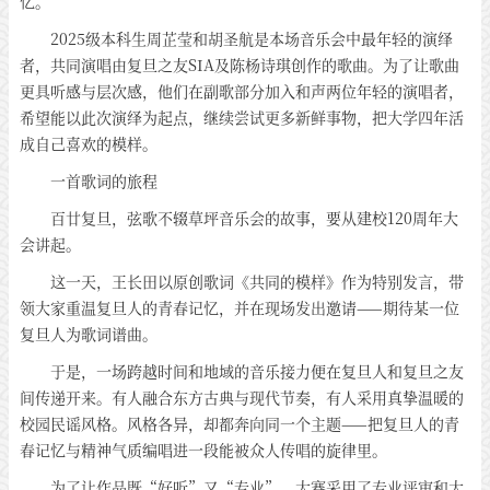
忆。
2025级本科生周芷莹和胡圣航是本场音乐会中最年轻的演绎
者，共同演唱由复旦之友SIA及陈杨诗琪创作的歌曲。为了让歌曲
更具听感与层次感，他们在副歌部分加入和声两位年轻的演唱者，
希望能以此次演绎为起点，继续尝试更多新鲜事物，把大学四年活
成自己喜欢的模样。
一首歌词的旅程
百廿复旦，弦歌不辍草坪音乐会的故事，要从建校120周年大
会讲起。
这一天，王长田以原创歌词《共同的模样》作为特别发言，带
领大家重温复旦人的青春记忆，并在现场发出邀请——期待某一位
复旦人为歌词谱曲。
于是，一场跨越时间和地域的音乐接力便在复旦人和复旦之友
间传递开来。有人融合东方古典与现代节奏，有人采用真挚温暖的
校园民谣风格。风格各异，却都奔向同一个主题——把复旦人的青
春记忆与精神气质编唱进一段能被众人传唱的旋律里。
为了让作品既“好听”又“专业”，大赛采用了专业评审和大