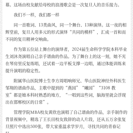
幕。这场由校友献给母校的浪漫歌会是一次复旦人的音乐接力。
我们不一样，我们都一样
同一首歌词、13类曲风，同一个舞台、13种演绎。这一夜的相
辉堂前，复旦人用多元的形式演绎“共同的模样”，汇成一首和而
不同的复旦精神交响曲。
作为第五位站上舞台的演绎者，2024届生命科学学院本科毕业
生刘沐尧演唱自己亲手谱曲的作品。为了舞台上的这一刻，她不光
在琴房里反复练唱，还试着一边平板支撑一边唱，通过体能训练来
提升演唱的稳定性。
附属华山医院博士生李方周唱响师兄、华山医院神经外科医生
邹翔的谱曲作品，主歌中提到的“燕园”“曦园”“3108 教
室”都是她本科时熟悉的地方，“一唱到这些词，脑海里就会浮现
出在邯郸校区的日常”。
管理学院MBA校友黄欣也演唱了自己谱曲的作品，亲手制作的
背景视频中，精选了王长田校友致辞的动人片段，还从五万余张复
旦照片中选出500张，带大家重温求学岁月，寻找共同的青春记