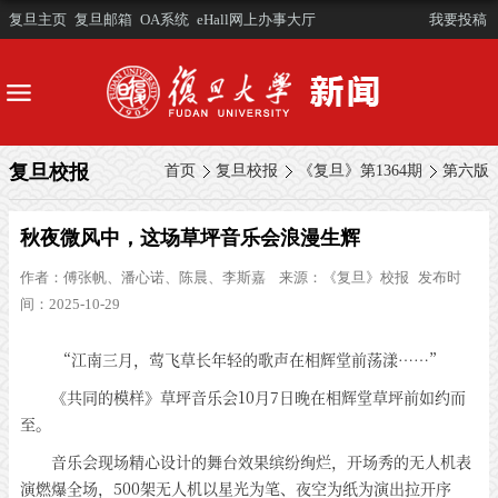
复旦主页
复旦邮箱
OA系统
eHall网上办事大厅
我要投稿
复旦校报
首页
复旦校报
《复旦》第1364期
第六版
秋夜微风中，这场草坪音乐会浪漫生辉
作者：
傅张帆、潘心诺、陈晨、李斯嘉
来源：
《复旦》校报
发布时
间：2025-10-29
“江南三月，莺飞草长年轻的歌声在相辉堂前荡漾……”
《共同的模样》草坪音乐会10月7日晚在相辉堂草坪前如约而
至。
音乐会现场精心设计的舞台效果缤纷绚烂，开场秀的无人机表
演燃爆全场，500架无人机以星光为笔、夜空为纸为演出拉开序