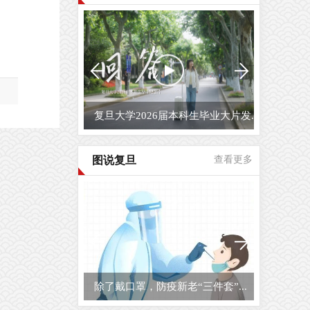
复旦大学2026届本科生毕业大片发...
图说复旦
查看更多
除了戴口罩，防疫新老“三件套”...