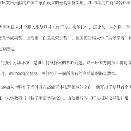
出突出贡献的外国专家而设立的最高荣誉奖项，2025年度共有50名外国
作为国家级人才全职入职复旦并工作至今。来华13年，斑比从一名外籍“青
级教学成果奖、上海市“白玉兰荣誉奖”、德国图宾根大学“洪堡学者”
记的接见。
围的强引力场环境，是斑比持续探索的核心问题。这一研究方向预计将随
届时，通过高精度观测，黑洞将带来前所未有的高质量的海量数据。
比的加入也弥补了当时其在高能天体物理领域的空白。他开出了复旦首个
唯一大学教科书《粒子宇宙学导论》。由他撰写的《广义相对论导论》进