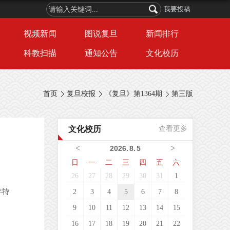
我要投稿
视频新闻
图说复旦
新闻排行
科教扫描
通知公告
文化校历
首页
复旦校报
《复旦》第1364期
第三版
文化校历
查看更多
<
>
2026
.
8
.
5
日
一
二
三
四
五
六
26
27
28
29
30
31
1
年特
2
3
4
5
6
7
8
9
10
11
12
13
14
15
16
17
18
19
20
21
22