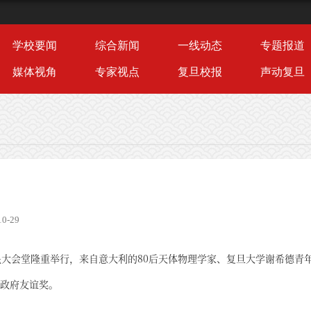
学校要闻
综合新闻
一线动态
专题报道
媒体视角
专家视点
复旦校报
声动复旦
0-29
民大会堂隆重举行，来自意大利的80后天体物理学家、复旦大学谢希德青
中国政府友谊奖。