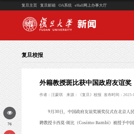
复旦主页
复旦邮箱
OA系统
eHall网上办事大厅
复旦校报
外籍教授斑比获中国政府友谊奖
作者：
汪蒙琪
来源：
《复旦》校报
发布时间：2025-1
9月30日，中国政府友谊奖颁奖仪式在北京人
聘教授卡西莫·斑比（Cosimo Bambi）被授予
76