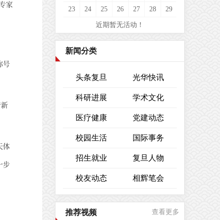
专家
23
24
25
26
27
28
29
近期暂无活动！
新闻分类
称号
头条复旦
光华快讯
科研进展
学术文化
着新
医疗健康
党建动态
校园生活
国际事务
天体
招生就业
复旦人物
一步
校友动态
相辉笔会
推荐视频
查看更多