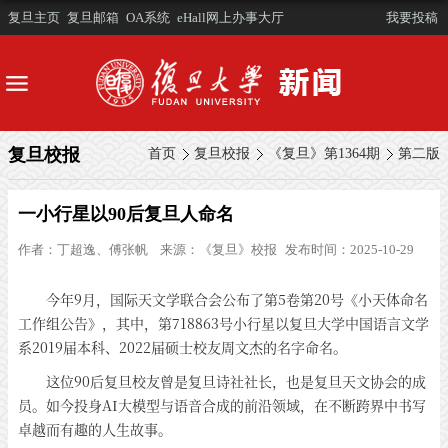
复旦主页
复旦邮箱
OA系统
eHall网上办事大厅
我要投稿
复旦校报
首页
复旦校报
《复旦》第1364期
第二版
一小行星以90后复旦人命名
作者：
丁超逸、傅张帆
来源：
《复旦》校报
发布时间：2025-10-29
今年9月，国际天文学联合会公布了第5卷第20号《小天体命名
工作组公告》，其中，第718863号小行星以复旦大学中国语言文学
系2019届本科、2022届硕士校友周文杰的名字命名。
这位90后复旦校友曾是复旦诗社社长，也是复旦天文协会的成
员。如今投身AI大模型与语音合成的前沿领域，在不断跨界中书写
卓越而有趣的人生故事。