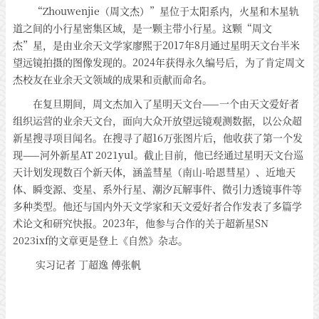
“Zhouwenjie（周文杰）”星位于太阳系内，火星和木星轨
道之间的小行星密集区域，是一颗主带小行星。这颗“周文
杰”星，是由业余天文学家廖熙于2017年8月通过星明天文台半米
望远镜拍摄的图像发现的。2024年获得永久编号后，为了肯定周文
杰校友在业余天文领域的成果和贡献而命名。
在复旦期间，周文杰加入了星明天文台——一个由天文爱好者
组织运营的业余天文台，面向大众开放望远镜观测数据，以公众超
新星搜寻项目闻名。在搜寻了超16万张图片后，他收获了第一个发
现——河外新星AT 2021yul。截止目前，他已经通过星明天文台巡
天计划发现数百个新天体，涵盖彗星（南山-哈恩彗星）、近地天
体、瞬变源、变星、系外行星、潮汐瓦解事件、微引力透镜事件等
多种类型。他还与国内外天文学家和天文爱好者合作发表了多篇学
术论文和研究快报。2023年，他参与合作的关于超新星SN
2023ixf的文章更是登上《自然》杂志。
实习记者 丁超逸 傅张帆