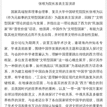
张维为院长发表主旨演讲
国家高端智库理事会理事、复旦大学中国研究院院长张维为以
《作为元叙事的文明型国家话语》为题发表主旨演讲，回顾了“文明
型国家”理论的提出与发展，并指出这一理论挑战了西方的“民族国
家”和“普世价值”话语。他强调，中国作为“文明型国家”，有能力汲
取其他文明的优点而不失去自我，并对世界文明作出原创性贡献。
该分论坛为期两天，设置五场学术沙龙，邀请海内外知名专
家、学者及前政要，围绕中国学发展的相关主题和议题深入探讨交
流。与会的中外学者普遍认为，理解中国需要跳出传统的西方理论
框架。多位发言者围绕“文明型国家”这一核心概念展开，探讨其作
为一种新的元叙事，如何挑战以“民族国家”为基础的西方话语体
系，并为建立植根于中国自身历史文明的主体性“中国学”提供理论
支撑。有学者指出，“工业化”是理解中国近现代史和民族复兴的关
键线索。在地缘政治层面，与会嘉宾的发言涉及“西方”概念的剖
析、后美国时代的世界秩序的重构，以及“一带一路”等中国方案对
全球治理的创新意义，并具体探讨了中欧关系、中俄关系及多极世
界秩序的演变。与会者还分享了各自国家研究中国学的现状，强调
了学术交流和青年互访在消除认知偏见、促进文明对话中的重要作