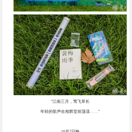
“江南三月，莺飞草长
年轻的歌声在相辉堂前荡漾……”
10月7日晚