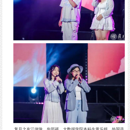
复旦之友江伊璇、包郑祺，大数据学院本科生黄乐妍、外国语