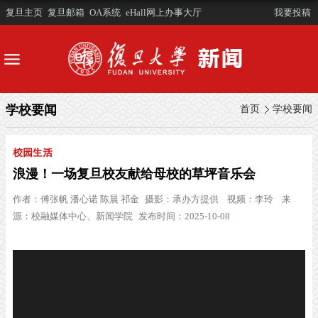
复旦主页
复旦邮箱
OA系统
eHall网上办事大厅
我要投稿
学校要闻
首页
学校要闻
校园生活
浪漫！一场复旦校友献给母校的草坪音乐会
作者：
傅张帆 潘心诺 陈晨 祁金
摄影：
承办方提供
视频：
李玲
来
源：
校融媒体中心、新闻学院
发布时间：2025-10-08