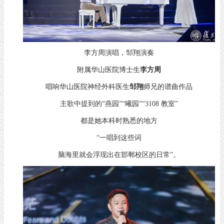
李方周演唱，邹翔演奏
附属华山医院博士生
李方周
唱响华山医院神经外科医生
邹翔
师兄的谱曲作品
主歌中提到的“燕园”“曦园”“3108 教室”
都是她本科时熟悉的地方
“一唱到这些词
脑海里就会浮现出在邯郸校区的日常”。