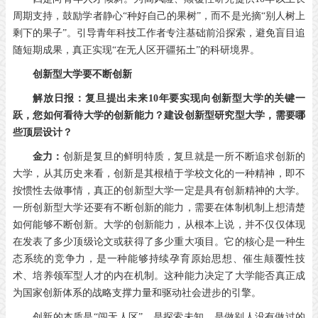
周期支持，鼓励学者静心“种好自己的果树”，而不是光摘“别人树上
剩下的果子”。引导青年科技工作者专注基础前沿探索，避免盲目追
随短期成果，真正实现“在无人区开疆拓土”的科研境界。
创新型大学要不断创新
解放日报：复旦提出未来10年要实现向创新型大学的关键一
跃，您如何看待大学的创新能力？建设创新型研究型大学，需要哪
些顶层设计？
金力：
创新是复旦的鲜明特质，复旦就是一所不断追求创新的
大学，从其历史来看，创新是其根植于学校文化的一种精神，即不
按惯性去做事情，真正的创新型大学一定是具有创新精神的大学。
一所创新型大学还要有不断创新的能力，需要在体制机制上想清楚
如何能够不断创新。大学的创新能力，从根本上说，并不仅仅体现
在发表了多少顶级论文或获得了多少重大项目。它的核心是一种生
态系统的竞争力，是一种能够持续孕育原始思想、催生颠覆性技
术、培养领军型人才的内在机制。这种能力决定了大学能否真正成
为国家创新体系的战略支撑力量和驱动社会进步的引擎。
创新的本质是“闯无人区”，是探索未知，是做别人没有做过的