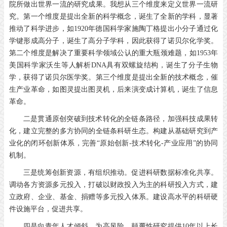
院所做出世界一流的研究成果。我想从三个维度来定义世界一流研
究。第一个维度是提出全新的科学概念，诞生了全新的学科，显著
推动了科学进步，如1920年德国科学家施陶丁格提出小分子通过化
学键形成高分子，诞生了高分子学科，因此获得了诺贝尔化学奖。
第二个维度是解决了重要科学领域公认的重大瓶颈难题，如1953年
美国科学家沃生等人解析DNA具有双螺旋结构，诞生了分子生物
学，获得了诺贝尔医学奖。第三个维度是提出全新的技术概念，催
生产业革命，如图灵提出图灵机，后来演变成计算机，诞生了信息
革命。
二是贯通原创突破到技术转化的全链条路径，加强科技成果转
化，建立完整的多方协同的全链条科研生态。构建从基础研究到产
业化的闭环创新体系，完善“原始创新-技术转化-产业应用”的协同
机制。
三是统筹创新资源，有组织推动。促进科研数据标准化共享。
调动各方资源多元投入，打破以财政投入为主的科研投入方式，建
立政府、企业、基金、捐赠等多元投入体系。建设高水平的科研硬
件设施平台，促进共享。
四是向青年人才倾斜。为高风险、颠覆性研究提供10年以上长