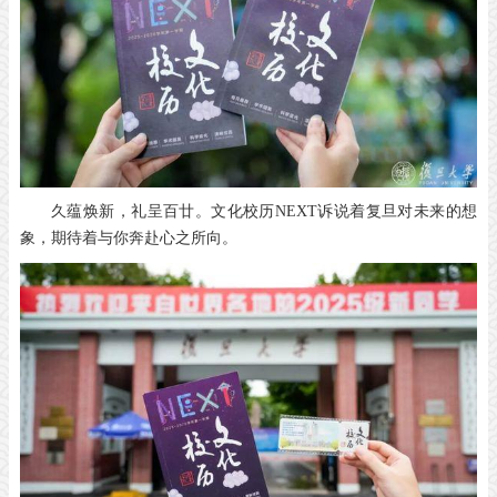
久蕴焕新，礼呈百廿。文化校历
NEXT
诉说着复旦对未来的想
象，期待着与你奔赴心之所向。