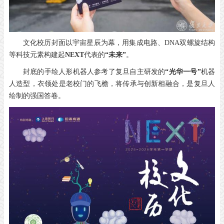
文化校历封面以宇宙星辰为幕，用集成电路、
DNA
双螺旋结构
等科技元素构建起
NEXT
代表的
“未来”
。
封底的手绘人形机器人参考了复旦自主研发的
“光华一号”
机器
人造型，衣领处是老校门的飞檐，将传承与创新相融合，是复旦人
绘制的强国答卷。