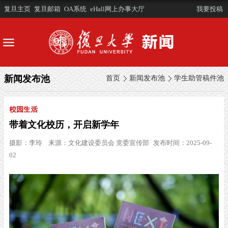
复旦主页
复旦邮箱
OA系统
eHall网上办事大厅
我要投稿
新闻发布池
首页
新闻发布池
学生助管稿件池
校园生活
带着文化校历，开启新学年
摄影：
李玲
来源：
文化建设委员会 党委宣传部
发布时间：2025-09-
02