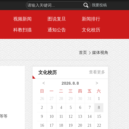
我要投稿
视频新闻
图说复旦
新闻排行
科教扫描
通知公告
文化校历
首页
媒体视角
文化校历
查看更多
<
>
2026
.
8
.
8
日
一
二
三
四
五
六
26
27
28
29
30
31
1
2
3
4
5
6
7
8
等等
9
10
11
12
13
14
15
16
17
18
19
20
21
22