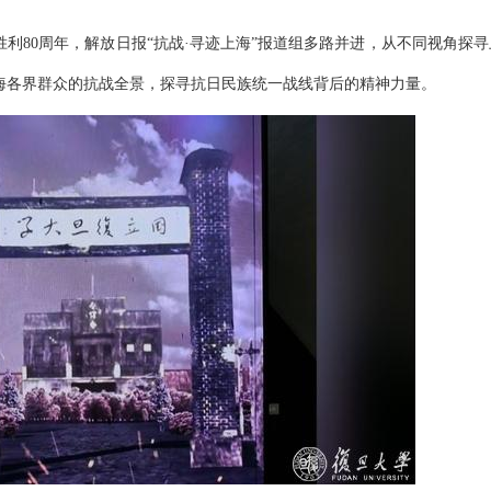
利80周年，解放日报“抗战·寻迹上海”报道组多路并进，从不同视角探寻
海各界群众的抗战全景，探寻抗日民族统一战线背后的精神力量。