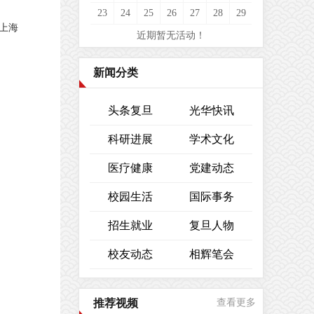
23
24
25
26
27
28
29
上海
近期暂无活动！
新闻分类
头条复旦
光华快讯
科研进展
学术文化
医疗健康
党建动态
校园生活
国际事务
招生就业
复旦人物
校友动态
相辉笔会
推荐视频
查看更多