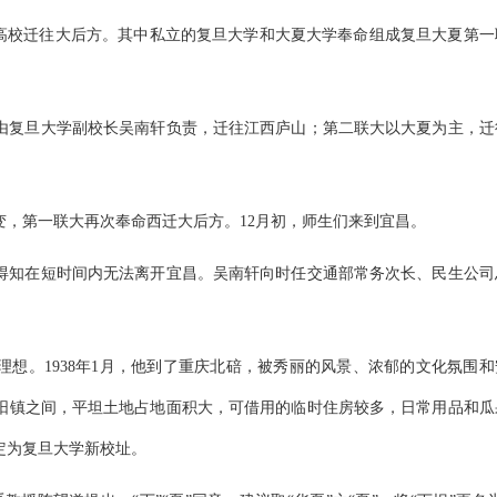
上海高校迁往大后方。其中私立的复旦大学和大夏大学奉命组成复旦大夏第一
由复旦大学副校长吴南轩负责，迁往江西庐山；第二联大以大夏为主，迁
剧变，第一联大再次奉命西迁大后方。12月初，师生们来到宜昌。
得知在短时间内无法离开宜昌。吴南轩向时任交通部常务次长、民生公司
想。1938年1月，他到了重庆北碚，被秀丽的风景、浓郁的文化氛围和
阳镇之间，平坦土地占地面积大，可借用的临时住房较多，日常用品和瓜
定为复旦大学新校址。