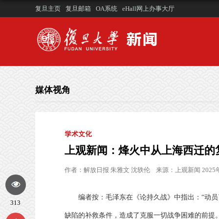
复旦主页
复旦邮箱
OA系统
eHall网上办事大厅
媒体视角
学术文化
上观新闻：烽火中从上海西迁的
作者：
解放日报 朱雅文 沈轶伦
来源：
上观新闻 2025
编者按：
毛泽东在《论持久战》中指出：“动
313
缺陷的补救条件，造成了克服一切战争困难的前提。