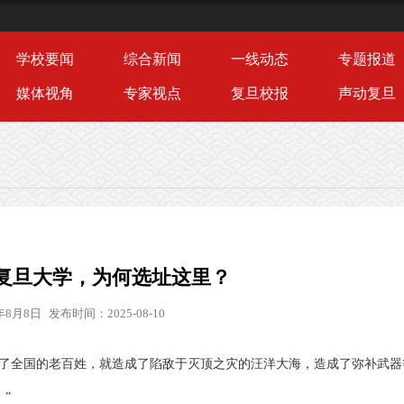
学校要闻
综合新闻
一线动态
专题报道
媒体视角
专家视点
复旦校报
声动复旦
复旦大学，为何选址这里？
年8月8日
发布时间：2025-08-10
员了全国的老百姓，就造成了陷敌于灭顶之灾的汪洋大海，造成了弥补武器
”