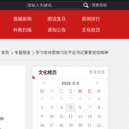
我要投稿
视频新闻
图说复旦
新闻排行
科教扫描
通知公告
文化校历
首页
专题报道
学习宣传贯彻习近平总书记重要贺信精神
文化校历
查看更多
<
>
2026
.
8
.
5
日
一
二
三
四
五
六
26
27
28
29
30
31
1
2
3
4
5
6
7
8
9
10
11
12
13
14
15
神
16
17
18
19
20
21
22