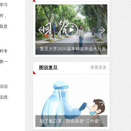
学习
时，
取意
复旦大学2026届毕业生原创毕业MV...
科专
界一
图说复旦
查看更多
法治
伍优
复旦大学校园开放日