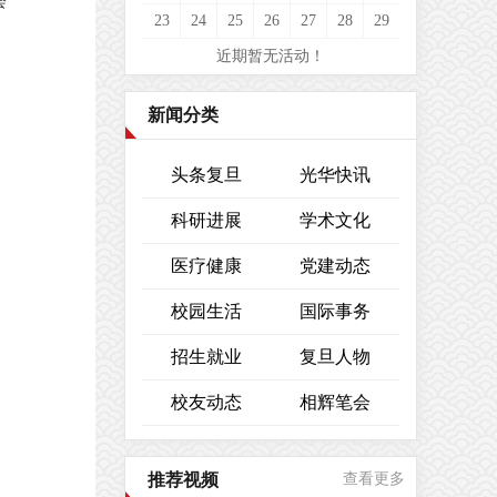
会
23
24
25
26
27
28
29
近期暂无活动！
新闻分类
头条复旦
光华快讯
科研进展
学术文化
医疗健康
党建动态
校园生活
国际事务
招生就业
复旦人物
校友动态
相辉笔会
推荐视频
查看更多