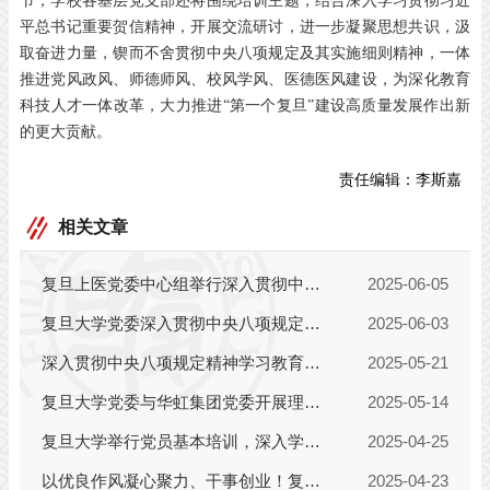
节，学校各基层党支部还将围绕培训主题，结合深入学习贯彻习近
平总书记重要贺信精神，开展交流研讨，进一步凝聚思想共识，汲
取奋进力量，锲而不舍贯彻中央八项规定及其实施细则精神，一体
推进党风政风、师德师风、校风学风、医德医风建设，为深化教育
科技人才一体改革，大力推进“第一个复旦”建设高质量发展作出新
的更大贡献。
责任编辑：
李斯嘉
相关文章