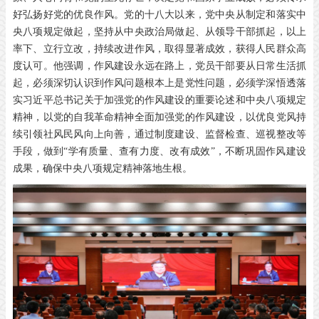
好弘扬好党的优良作风。党的十八大以来，党中央从制定和落实中
央八项规定做起，坚持从中央政治局做起、从领导干部抓起，以上
率下、立行立改，持续改进作风，取得显著成效，获得人民群众高
度认可。他强调，作风建设永远在路上，党员干部要从日常生活抓
起，必须深切认识到作风问题根本上是党性问题，必须学深悟透落
实习近平总书记关于加强党的作风建设的重要论述和中央八项规定
精神，以党的自我革命精神全面加强党的作风建设，以优良党风持
续引领社风民风向上向善，通过制度建设、监督检查、巡视整改等
手段，做到“学有质量、查有力度、改有成效”，不断巩固作风建设
成果，确保中央八项规定精神落地生根。