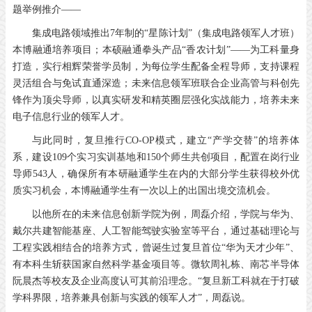
题举例推介——
集成电路领域推出7年制的“星陈计划”（集成电路领军人才班）
本博融通培养项目；本硕融通拳头产品“香农计划”——为工科量身
打造，实行相辉荣誉学员制，为每位学生配备全程导师，支持课程
灵活组合与免试直通深造；未来信息领军班联合企业高管与科创先
锋作为顶尖导师，以真实研发和精英圈层强化实战能力，培养未来
电子信息行业的领军人才。
与此同时，复旦推行CO-OP模式，建立“产学交替”的培养体
系，建设109个实习实训基地和150个师生共创项目，配置在岗行业
导师543人，确保所有本研融通学生在内的大部分学生获得校外优
质实习机会，本博融通学生有一次以上的出国出境交流机会。
以他所在的未来信息创新学院为例，周磊介绍，学院与华为、
戴尔共建智能基座、人工智能驾驶实验室等平台，通过基础理论与
工程实践相结合的培养方式，曾诞生过复旦首位“华为天才少年”、
有本科生斩获国家自然科学基金项目等。微软周礼栋、南芯半导体
阮晨杰等校友及企业高度认可其前沿理念。“复旦新工科就在于打破
学科界限，培养兼具创新与实践的领军人才”，周磊说。