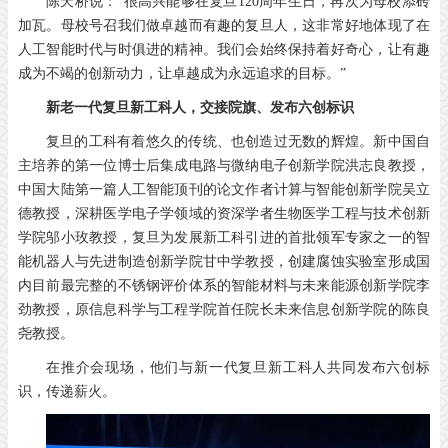
陈天桥说：“很高兴能够在复旦120周年生日，再次为母校添砖
加瓦。母校号召我们做卓越而有趣的复旦人，这非常好地体现了在
人工智能时代与时俱进的精神。我们会始终保持着好奇心，让有趣
成为不竭的创新动力，让卓越成为永远追求的目标。”
新老一代复旦新工科人，
交接院旗、发布六创标识
复旦的工科有着悠久的传统、也创造过无数的辉煌。新中国自
主培养的第一位博士后集成电路与微纳电子创新学院洪志良教授，
中国大陆第一篇人工智能顶刊的论文作者计算与智能创新学院吴立
德教授，深耕医学电子学领域的资深学者生物医学工程与技术创新
学院邬小玫教授，复旦为发展新工科引进的首批领军专家之一的智
能机器人与先进制造创新学院甘中学教授，创建腐蚀实验室形成国
内目前最完整的不锈钢评价体系的智能材料与未来能源创新学院李
劲教授，原信息科学与工程学院首任院长未来信息创新学院的陈良
尧教授。
在推介会现场，他们与新一代复旦新工科人共同发布六创标
识，传递薪火。