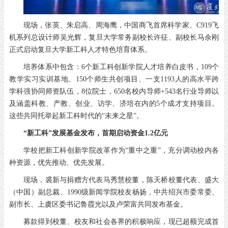
现场，张英、朱启高、周海鹰，中国商飞首席科学家、C919飞
机系列总设计师吴光辉，复旦大学常务副校长许征、副校长马余刚
正式启动复旦大学新工科人才特色培育体系。
培养体系中包含：6个新工科创新学院人才培养白皮书，109个
教学实习实训基地、150个师生共创项目、一支1193人的高水平跨
学科强协同师资队伍，8位院士，650名校内导师+543名行业导师以
及涵盖科教、产教、创业、访学、济培在内的5个成才支持项目。
这些共同托举起新工科时代的“未来之星”。
“新工科”发展基金发布，
首期启动资金1.2亿元
学校把新工科创新学院改革作为“重中之重”，充分调动校内各
种资源，优先推动、优先发展。
现场，裘新与捐赠方代表马秀慧校董，陈天桥校董代表、盛大
（中国）副总裁、1990级新闻学院校友杨扬，中共绍兴市委常委、
副市长、上虞区委书记鲁霞光以及卢荣富共同发布基金。
募款得到校董、校友和社会各界的积极响应，现已超额完成首