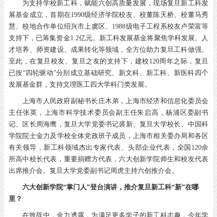
为支持学校新工科，赋能六创高质量发展，现场复旦新工科发
展基金成立，首期在1990级经济学院校友、校董陈天桥、校董马秀
慧、校地合作单位绍兴市上虞区、1988级电子工程系校友卢荣富等
支持下，已筹集资金1.2亿元。新工科发展基金将聚焦学科发展、人
才培养、师资建设、成果转化等领域，全方位助力复旦工科做强。
至此，在复旦校友、复旦之友的支持下，建校120周年之际，复旦
已按“四轮驱动”分别成立基础研究、新文科、新工科、新医科四个
发展基金群，支持文理医工四大学科门类发展。
上海市人民政府副秘书长庄木弟，上海市经济和信息化委员会
主任张英，上海市科学技术委员会副主任朱启高，杨浦区委副书
记、区长周海鹰，复旦大学党委书记裘新、复旦大学校长、中国科
学院院士金力及学校全体党政班子成员，上海市相关委办局和各区
有关领导，新工科领域杰出专家代表、头部企业代表，全国120余
所高中校长代表，重要捐赠方代表，六大创新学院师生和校友代表
出席推介会。复旦大学党委副书记周虎主持六创推介会。
六大创新学院“掌门人”登台演讲，
推介复旦新工科“新”在哪
里？
在致辞中，金力透露，为满足更多学子的新工科志趣，今年学