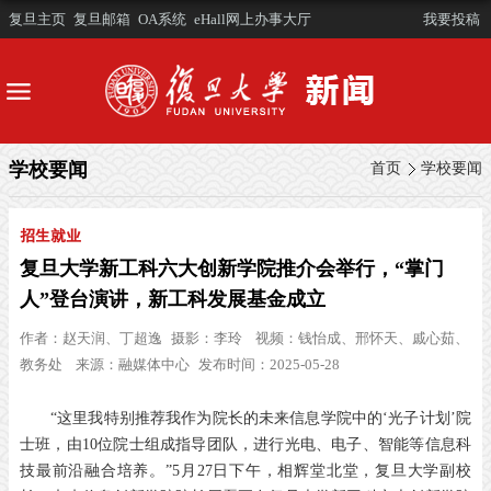
复旦主页
复旦邮箱
OA系统
eHall网上办事大厅
我要投稿
学校要闻
首页
学校要闻
招生就业
复旦大学新工科六大创新学院推介会举行，“掌门
人”登台演讲，新工科发展基金成立
作者：
赵天润、丁超逸
摄影：
李玲
视频：
钱怡成、邢怀天、戚心茹、
教务处
来源：
融媒体中心
发布时间：2025-05-28
“这里我特别推荐我作为院长的未来信息学院中的‘光子计划’院
士班，由10位院士组成指导团队，进行光电、电子、智能等信息科
技最前沿融合培养。”5月27日下午，相辉堂北堂，复旦大学副校