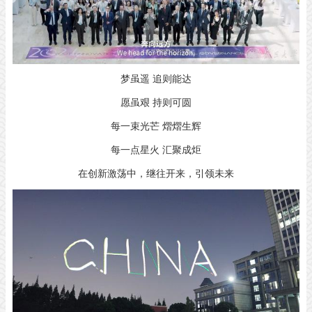
梦虽遥 追则能达
愿虽艰 持则可圆
每一束光芒 熠熠生辉
每一点星火 汇聚成炬
在创新激荡中，继往开来，引领未来