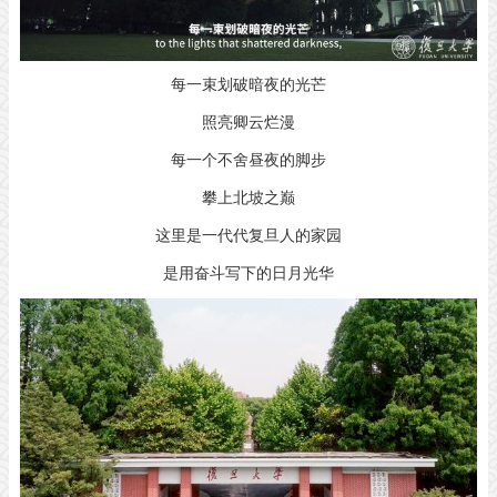
每一束划破暗夜的光芒
照亮卿云烂漫
每一个不舍昼夜的脚步
攀上北坡之巅
这里是一代代复旦人的家园
是用奋斗写下的日月光华