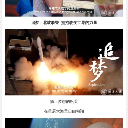
追梦 · 北坡攀登 拥抱改变世界的力量
插上梦想的帆桨
在星辰大海里自由翱翔