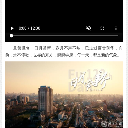
旦复旦兮，日月常新，
岁月不声不响，
已走过百廿芳华，
向
前，永不停歇，
世界的东方，巍巍学府，
每一天，都是新的气象。