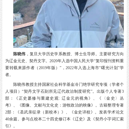
陈晓伟
，复旦大学历史学系教授、博士生导师。主要研究方向
为辽金元史、契丹文字。2020年入选中国人民大学“复印报刊资料重
要转载来源作者（2019年版）”，2022年入选上海市“曙光计划”学
者。
陈晓伟教授主持国家社会科学基金冷门绝学研究专项（学者个
人项目）“契丹文字石刻所见辽代政治制度研究”。出版个人专著3
部：《正史纂修与重建史观: 辽金元的视角》、《〈金史〉丛
考》、《图像、文献与文化史：游牧政治的映像》。古籍整理专著
2部：《圣武亲征录（新校本）》、《金史详校》。发表学术论文
40余篇。参与点校本二十四史修订本《辽史》及《契丹小字词汇索
引》。