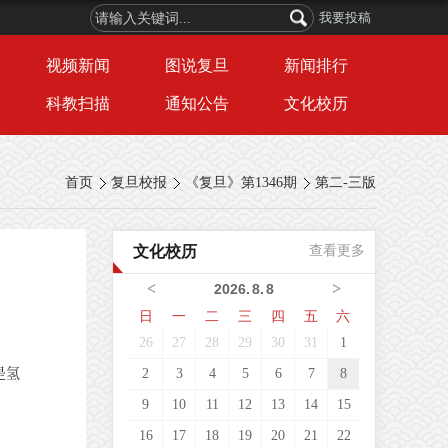
我要投稿
视频新闻
图说复旦
新闻排行
科教扫描
通知公告
文化校历
首页
复旦校报
《复旦》第1346期
第二-三版
文化校历
查看更多
<
>
2026
.
8
.
8
日
一
二
三
四
五
六
26
27
28
29
30
31
1
是氢
2
3
4
5
6
7
8
9
10
11
12
13
14
15
16
17
18
19
20
21
22