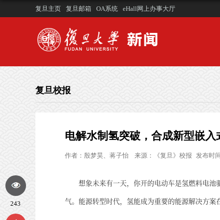
复旦主页
复旦邮箱
OA系统
eHall网上办事大厅
复旦校报
电解水制氢突破，合成新型嵌入
作者：
殷梦昊、蒋子怡
来源：
《复旦》校报
发布时间：
想象未来有一天，你开的电动车是氢燃料电池
气。能源转型时代，氢能成为重要的能源解决方案
243