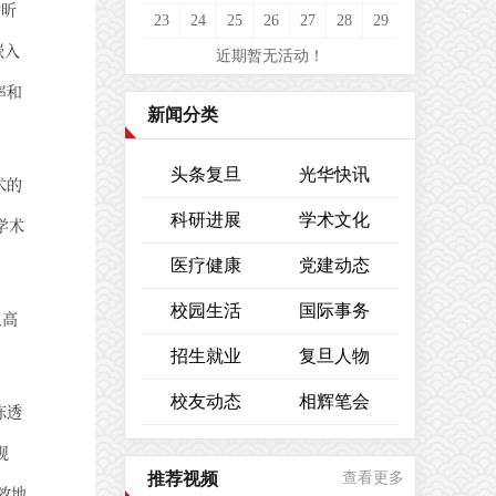
徐昕
23
24
25
26
27
28
29
嵌入
近期暂无活动！
率和
新闻分类
头条复旦
光华快讯
术的
科研进展
学术文化
学术
医疗健康
党建动态
校园生活
国际事务
且高
招生就业
复旦人物
校友动态
相辉笔会
冻透
观
推荐视频
查看更多
效地