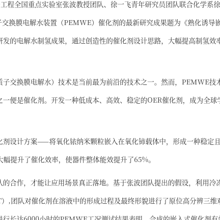
子工程全国重点实验室张波教授团队、徐一飞青年研究员团队联合化学系
质子交换膜电解水装置（PEMWE）催化剂的最新研究成果题为《熟化诱导
研发的电解水制氢成果，通过创造性的催化剂设计思路，大幅提高制氢效
质子交换膜电解水）技术是当前最为前沿的技术之一。然而，PEMWE技
之一便是催化剂。开发一种低成本、高效、稳定的OER催化剂，成为全球
化剂设计方案——将氧化铱纳米颗粒嵌入在氧化铈载体中，形成一种稳定
大幅提升了催化效率，使器件整体能效提升了65%。
队的合作，才能让应用场景真正落地。基于张波团队提出的假设，利用冷
yoET）,团队对催化剂在溶液中的形成过程及最终形貌进行了原位高分辨三维
行长达6000小时的PEMWE工况测试结果表明，合成的嵌入式催化剂有