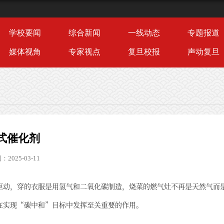
学校要闻
综合新闻
一线动态
专题报道
媒体视角
专家视点
复旦校报
声动复旦
式催化剂
2025-03-11
驱动，穿的衣服是用氢气和二氧化碳制造，烧菜的燃气灶不再是天然气而
在实现“碳中和”目标中发挥至关重要的作用。