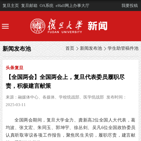
复旦主页
复旦邮箱
OA系统
eHall网上办事大厅
我要投稿
新闻发布池
首页
新闻发布池
学生助管稿件池
头条复旦
【全国两会】全国两会上，复旦代表委员履职尽
责，积极建言献策
来源：
融媒体中心、各媒体、学校统战部、医学统战部
发布时间：
2025-03-11
全国两会期间，复旦大学金力、龚新高
2
位全国人大代表，葛
均波、张文宏、朱同玉、郭坤宇、徐丛剑、吴凡
6
位全国政协委员
认真听取审议各项工作报告，聚焦民生关切，履职尽责，建言献