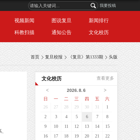
我要投稿
视频新闻
图说复旦
新闻排行
科教扫描
通知公告
文化校历
首页
复旦校报
《复旦》第1333期
头版
文化校历
查看更多
<
>
2026
.
8
.
6
日
一
二
三
四
五
六
26
27
28
29
30
31
1
2
3
4
5
6
7
8
9
10
11
12
13
14
15
系、
16
17
18
19
20
21
22