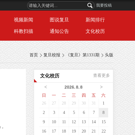
我要投稿
视频新闻
图说复旦
新闻排行
科教扫描
通知公告
文化校历
首页
复旦校报
《复旦》第1331期
头版
文化校历
查看更多
<
>
2026
.
8
.
8
日
一
二
三
四
五
六
26
27
28
29
30
31
1
2
3
4
5
6
7
8
9
10
11
12
13
14
15
局，
16
17
18
19
20
21
22