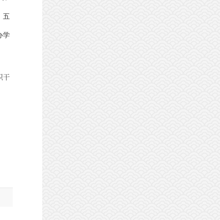
。五
办学
职干