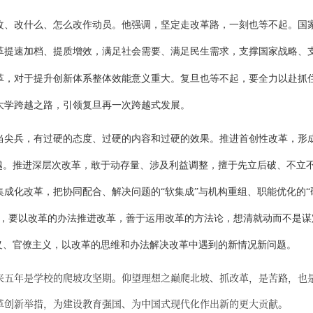
改、改什么、怎么改作动员。他强调，坚定走改革路，一刻也等不起。国
革提速加档、提质增效，满足社会需要、满足民生需求，支撑国家战略、
革，对于提升创新体系整体效能意义重大。复旦也等不起，要全力以赴抓
大学跨越之路，引领复旦再一次跨越式发展。
当尖兵，有过硬的态度、过硬的内容和过硬的效果。推进首创性改革，形
卓越。推进深层次改革，敢于动存量、涉及利益调整，擅于先立后破、不立
成化改革，把协同配合、解决问题的“软集成”与机构重组、职能优化的“
出，要以改革的办法推进改革，善于运用改革的方法论，想清就动而不是谋
义、官僚主义，以改革的思维和办法解决改革中遇到的新情况新问题。
来五年是学校的爬坡攻坚期。仰望理想之巅爬北坡、抓改革，是苦路，也
革创新举措，为建设教育强国、为中国式现代化作出新的更大贡献。