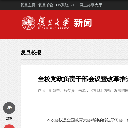
复旦主页
复旦邮箱
OA系统
eHall网上办事大厅
复旦校报
全校党政负责干部会议暨改革推
作者：
胡慧中、殷梦昊
来源：
《复旦》校报
发布时间：
280
本次会议是全国教育大会精神的传达学习会，