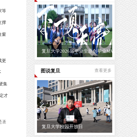
家等
支撑
住窗
复旦大学2026届毕业生原创毕业MV...
成更
图说复旦
查看更多
不
硬集
定才
是圣
复旦大学校园开放日