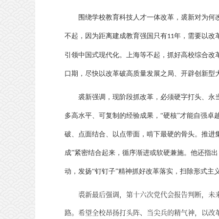
围绕学校教育科技人才一体改革，裘新对为何
不起，因为距离建成教育强国只有
年，需要以改
11
引领中国式现代化。上海等不起，抓好高校综合改
口期，尽快以改革破高质量发展之局、开辟创新型
裘新强调，现阶段抓改革，必须硬字打头、永
多高水平、可复制的经验成果，
“硬核”才能自强
破、点面结合、以点带面，啃下最硬的骨头。推进集
成”紧密结合起来，循序渐进或软硬兼施。他还指
动，发扬“钉钉子”精神抓好改革落实，扫除形式主
裘新最后强调，第十六次党代会报告判断，未
路。希望全校昂扬打头阵、当尖兵的精气神，以改