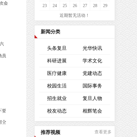
次会
23
24
25
26
27
28
29
近期暂无活动！
新闻分类
六
头条复旦
光华快讯
动员
科研进展
学术文化
医疗健康
党建动态
校园生活
国际事务
招生就业
复旦人物
下要
校友动态
相辉笔会
彻全
推荐视频
查看更多