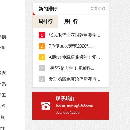
新闻排行
查看更多
周排行
月排行
暑期
改革
国家
体系
新工
联系我们
fudan_news@163.com
、塑
021-65642268
的总
次和