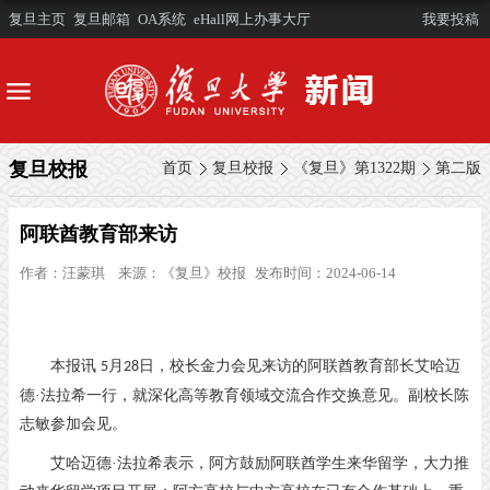
复旦主页
复旦邮箱
OA系统
eHall网上办事大厅
我要投稿
复旦校报
首页
复旦校报
《复旦》第1322期
第二版
阿联酋教育部来访
作者：
汪蒙琪
来源：
《复旦》校报
发布时间：2024-06-14
本报讯
月
日，校长金力会见来访的阿联酋教育部长艾哈迈
5
28
德·法拉希一行，就深化高等教育领域交流合作交换意见。副校长陈
志敏参加会见。
艾哈迈德
·法拉希表示，阿方鼓励阿联酋学生来华留学，大力推